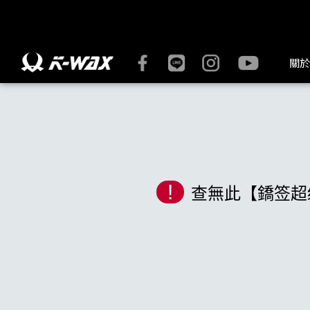
K-WAX凱閎國際股份有限公司｜台灣汽車美容材料領導品牌 | K
關於
!
查無此【鐈签超级