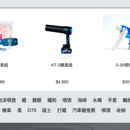
洗車組
KT-S颶風槍
S-30
988
$4,880
$30
泡沫噴壺
蠟
鍍膜
鐵粉
噴壺
海綿
水桶
手套
輪
機車
風
D79
磁土
打蠟
汽車蠟推薦
噴頭
收納
水槍
萬用
KT15
羊毛
颶風
洗車機
刷子
氣動 除