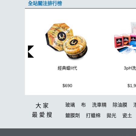
全站關注排行榜
3pH
經典蠟II代
$1,
$690
玻璃
布
洗車精
除油膜
大家
最愛
搜
鍍膜劑
打蠟棉
拋光
瓷土
塑料
鞋
洗車
柏油
臘