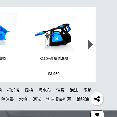
噴槍頭
K110+高壓清洗機
機車全套
$3,950
$1,499
胎
打蠟機
風槍
吸水布
油膜
泡沫
電動
除油墨
水痕
消光
泡沫噴壺推薦
輪胎油
油膜
下蠟布
蝌蚪吸水布
皮革
瓶子
颶風槍