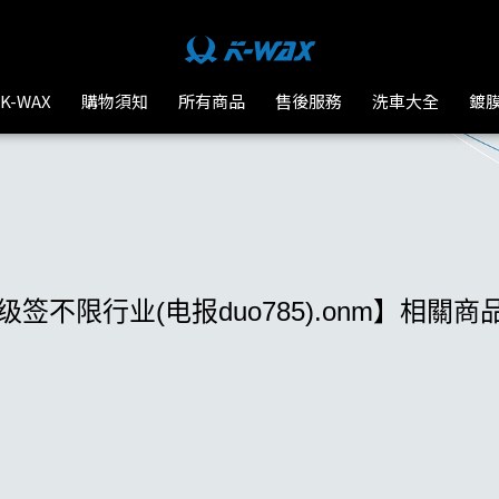
-WAX台灣汽車美容材料
K-WAX
購物須知
所有商品
售後服務
洗車大全
鍍
签不限行业(电报duo785).onm】相關