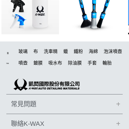
玻璃
布
洗車精
蠟
鐵粉
海綿
泡沫噴壺
搜
噴壺
鍍膜
吸水布
除油膜
手套
輪胎
Hot
水桶
打蠟機
風槍
刷
電動
打蠟
除油墨
洗車
美白
鍍膜劑
拋光
油膜
汽車蠟推薦
輪胎油
塑料
柏油
泡沫
羊毛
蝌蚪
噴頭
常見問題
萬用
瓷土
內裝
綿
玻璃鍍膜
風
k40
刷子
清潔蠟
吸水布推薦
清洗機
聯絡K-WAX