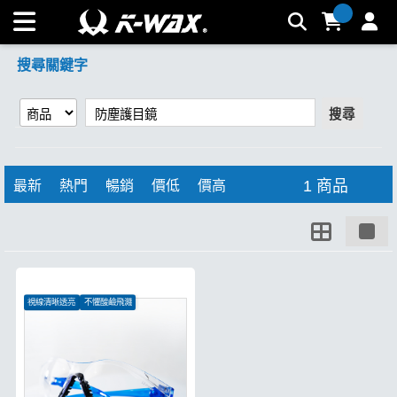
【防塵護目鏡】搜尋結果 | K-WAX台灣汽車美容材料
搜尋關鍵字
搜尋
1 商品
最新
熱門
暢銷
價低
價高
視線清晰透亮
不懼酸鹼飛濺
降低衝擊傷害