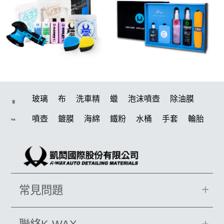
玻璃
布
洗車精
蠟
泡沫噴壺
除油膜
搜
噴壺
鍍膜
海綿
鐵粉
水桶
手套
輪胎
Hot
打蠟機
風槍
拋光
鍍膜劑
泡沫
油膜
吸水布
打蠟棉
電動
除油墨
塑料
瓷土
打蠟
汽車蠟推薦
磁土
輪胎油
風
機車
常見問題
羊毛
泡沫噴壺推薦
吸水布推薦
柏油
消光
美白
鞋
無線打蠟機
洗車
萬用
臘
瓶子