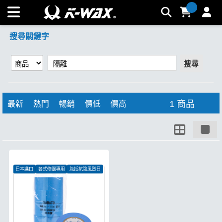
【隔離】搜尋結果 | K-WAX台灣汽車美容材料
搜尋關鍵字
搜尋
1 商品
最新
熱門
暢銷
價低
價高
日本進口
各式修邊專用
能抵抗強風烈日