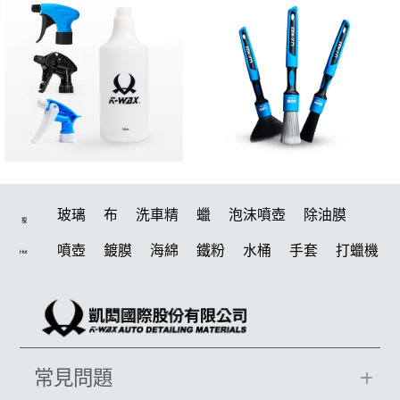
玻璃
布
洗車精
蠟
泡沫噴壺
除油膜
搜
噴壺
鍍膜
海綿
鐵粉
水桶
手套
打蠟機
Hot
風槍
輪胎
拋光
泡沫
鍍膜劑
油膜
吸水布
電動
打蠟棉
除油墨
塑料
瓷土
打蠟
汽車蠟推薦
磁土
輪胎油
風
機車
常見問題
吸水布推薦
羊毛
泡沫噴壺推薦
美白
鞋