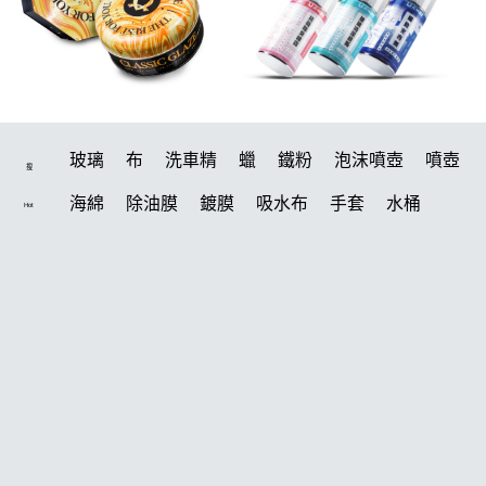
玻璃
布
洗車精
蠟
鐵粉
泡沫噴壺
噴壺
搜
海綿
除油膜
鍍膜
吸水布
手套
水桶
Hot
輪胎
打蠟機
風槍
拋光
塑料
打蠟
電動
刷
除油墨
鍍膜劑
油膜
洗車
輪胎油
泡沫
羊毛
柏油
汽車蠟推薦
綿
美白
瓷土
萬用
風
磁土
機車
清洗機
刷子
常見問題
K-WAX CS 封體維護劑 II代
噴頭
蝌蚪
消光
聯絡K-WAX
泡沫噴壺推薦
無線打蠟機
打蠟棉
細節刷