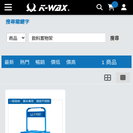
【飲料置物架】搜尋結果 | K-WAX台灣汽車美容材料
搜尋關鍵字
搜尋
1 商品
最新
熱門
暢銷
價低
價高
一摺收納
藥水專用
穩放不傾倒