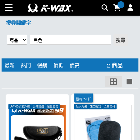
【黑色】搜尋結果 | K-WAX台灣汽車美容材料
搜尋關鍵字
搜尋
2 商品
最新
熱門
暢銷
價低
價高
限時 74 折
UV400抗紫外線
台灣製造
限量發售
吸水力強
施工輕鬆
全車皆可