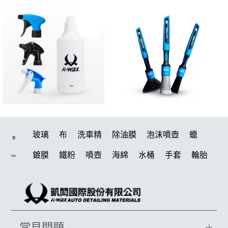
玻璃
布
洗車精
除油膜
泡沫噴壺
蠟
搜
鍍膜
鐵粉
噴壺
海綿
水桶
手套
輪胎
Hot
打蠟機
風槍
吸水布
油膜
泡沫
電動
鍍膜劑
打蠟棉
拋光
瓷土
機車
風
D79
磁土
打蠟
汽車蠟推薦
噴頭
收納
除油墨
常見問題