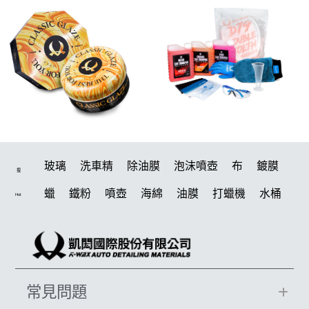
玻璃
洗車精
除油膜
泡沫噴壺
布
鍍膜
搜
蠟
鐵粉
噴壺
海綿
油膜
打蠟機
水桶
Hot
泡沫
手套
輪胎
吸水布
風槍
拋光
電動
打蠟棉
噴頭
鍍膜劑
風
磁土
塑料
汽車蠟推薦
D79
擦車布
水槍
機車
臘
常見問題
瓷土
輪胎油
鞋
泡沫噴壺推薦
水痕
收納