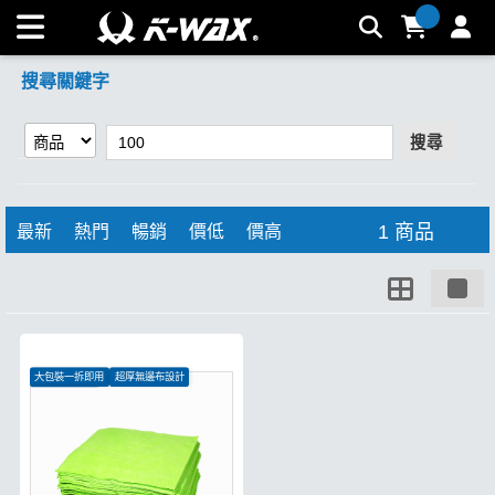
【100】搜尋結果 | K-WAX台灣汽車美容材料
搜尋關鍵字
搜尋
1 商品
最新
熱門
暢銷
價低
價高
大包裝一拆即用
超厚無邊布設計
吸水效果極強