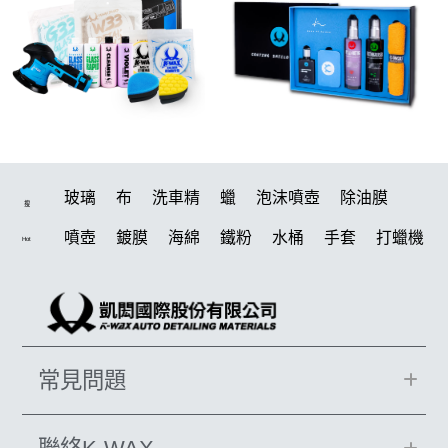
玻璃
布
洗車精
蠟
泡沫噴壺
除油膜
搜
噴壺
鍍膜
海綿
鐵粉
水桶
手套
打蠟機
Hot
風槍
輪胎
拋光
鍍膜劑
泡沫
油膜
吸水布
打蠟棉
電動
除油墨
塑料
瓷土
打蠟
汽車蠟推薦
磁土
輪胎油
風
機車
常見問題
羊毛
泡沫噴壺推薦
吸水布推薦
美白
鞋
柏油
消光
無線打蠟機
洗車
萬用
瓶子