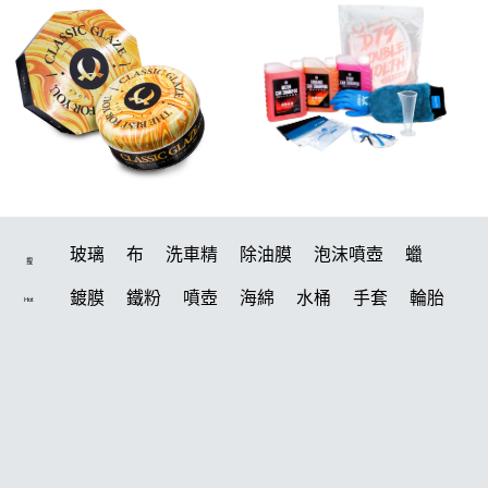
玻璃
布
洗車精
除油膜
泡沫噴壺
蠟
搜
鍍膜
鐵粉
噴壺
海綿
水桶
手套
輪胎
Hot
打蠟機
風槍
吸水布
油膜
泡沫
電動
鍍膜劑
打蠟棉
拋光
瓷土
機車
風
磁土
D79
打蠟
噴頭
汽車蠟推薦
水痕
收納
除油墨
消光
泡沫噴壺推薦
輪胎油
塑料
鞋
常見問題