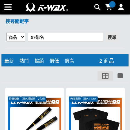
【99聯名】搜尋結果 | K-WAX台灣汽車美容材料
搜尋關鍵字
搜尋
2 商品
最新
熱門
暢銷
價低
價高
限量發售
聯名棒球棍
2入組
台灣製造
聯名T-Shirt
K-WAX x ANARCHY99