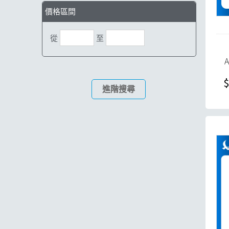
價格區間
從
至
$
進階搜尋