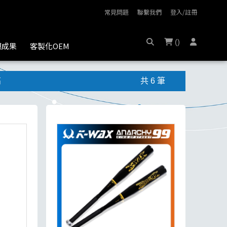
常見問題
聯繫我們
登入/註冊
(
)
膜成果
客製化OEM
高
共 6 筆