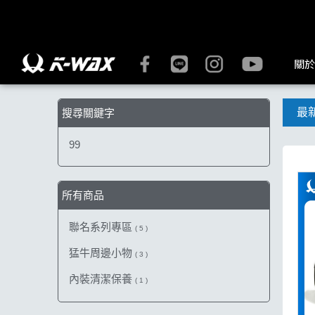
【99】搜尋結果 | K-WAX台灣汽車美容材料
關於
最
搜尋關鍵字
99
所有商品
聯名系列專區
( 5 )
猛牛周邊小物
( 3 )
內裝清潔保養
( 1 )