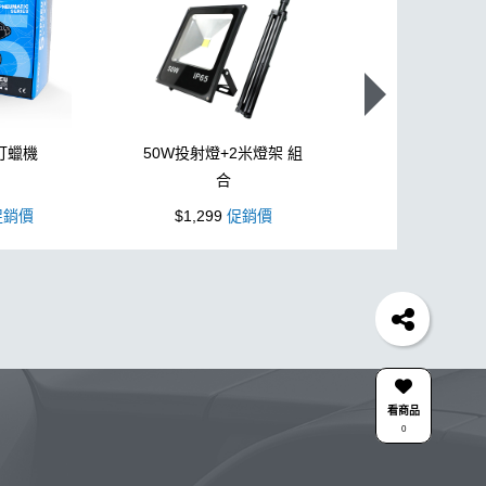
打蠟機
50W投射燈+2米燈架 組
L型3吋氣動
合
銷價
$1,299
促銷價
$1,099
促
蠟機
風槍
輪胎
拋光
鍍膜劑
泡沫
油膜
機車
羊毛
泡沫噴壺推薦
吸水布推薦
美白
風
下蠟布
刷
玻璃鍍膜
玻璃油膜去除膏
清潔
颶風槍
除蠟
清潔蠟
看商品
0
KC-15
點漆
高壓清洗機
噴
DA機
壺
星空
露營椅
噴槍頭