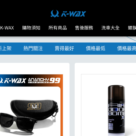
K-WAX
購物須知
所有商品
售後服務
洗車大全
鍍
新上架
熱門關注
賣得最好
價格最低
價格最