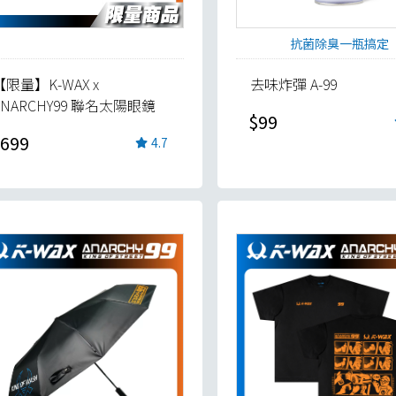
抗菌除臭一瓶搞定
【限量】K-WAX x
去味炸彈 A-99
ANARCHY99 聯名太陽眼鏡
$99
699
4.7