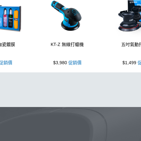
 陶瓷鍍膜
KT-Z 無線打蠟機
五吋氣動
促銷價
$3,980
促銷價
$1,499
促
噴壺
除油膜
噴壺
鍍膜
海綿
鐵粉
水桶
手套
打
墨
塑料
瓷土
汽車蠟推薦
磁土
打蠟
輪胎油
風
洗車
萬用
瓶子
臘
紫羅蘭
KT15
蝌蚪
刷子
颶
水槍
黏土
新手洗車
噴頭
N33
清洗機
氣動 除油膜
蝌蚪吸水布
香氛
輪胎刷
ktz
內裝
水痕
鋁圈鍍膜
鞋
泡沫洗車精
洗車桶
能量
新手洗車組
拋光機
泡沫