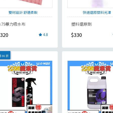
雙材設計 舒適柔軟
快速還原塑料光澤
D.79暴力吸水布
塑料還原劑
320
$330
4.8
 86 折