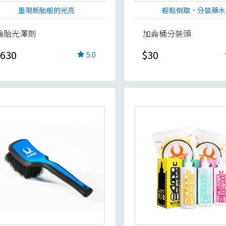
重現新胎般的光亮
輕鬆倒取、分裝藥水
輪胎光澤劑
加侖桶分裝頭
630
$30
5.0