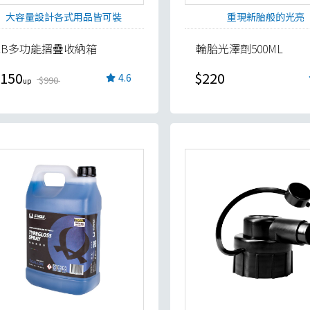
大容量設計各式用品皆可裝
重現新胎般的光亮
CB多功能摺疊收納箱
輪胎光澤劑500ML
150
$220
4.6
$990