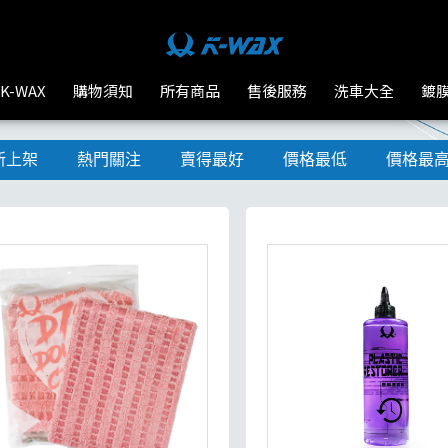
K-WAX
購物須知
所有商品
售後服務
洗車大全
鍍
新上架
熱門關注
賣得最好
價格最低
價格最