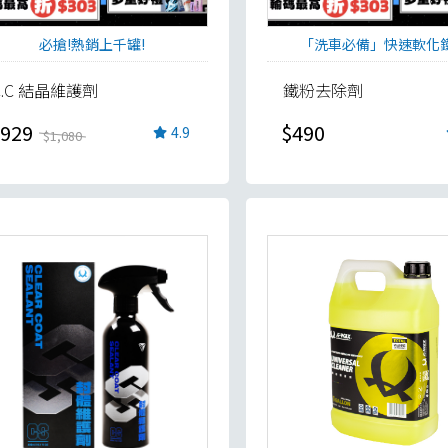
必搶!熱銷上千罐!
「洗車必備」快速軟化
C.C 結晶維護劑
鐵粉去除劑
929
$490
4.9
$1,080