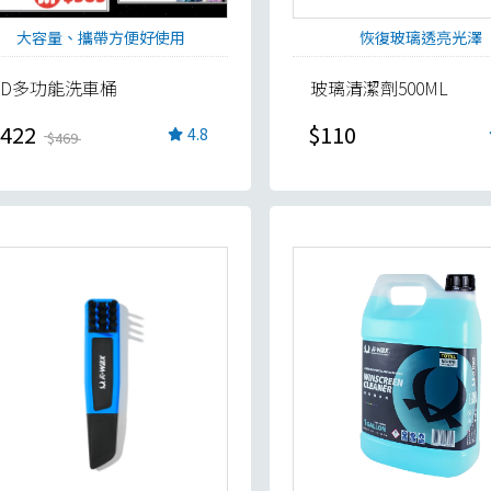
大容量、攜帶方便好使用
恢復玻璃透亮光澤
TD多功能洗車桶
玻璃清潔劑500ML
422
$110
4.8
$469