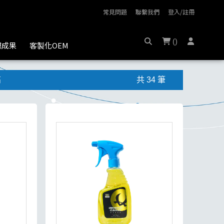
常見問題
聯繫我們
登入/註冊
(
)
膜成果
客製化OEM
高
共 34 筆