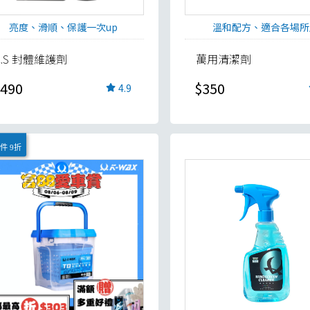
亮度、滑順、保護一次up
溫和配方、適合各場所
C.S 封體維護劑
萬用清潔劑
490
$350
4.9
件 9折