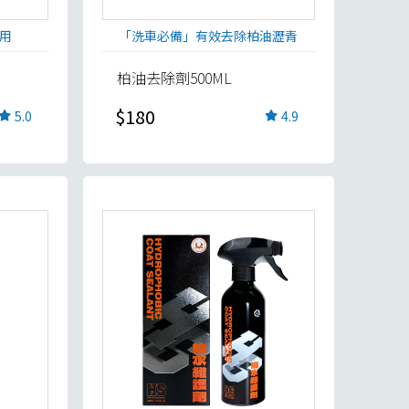
用
「洗車必備」有效去除柏油瀝青
柏油去除劑500ML
$180
5.0
4.9