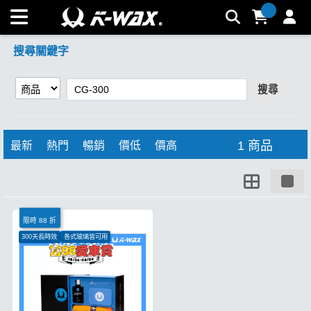
【CG-300】搜尋結果 | K-WAX台灣汽車美容材料
搜尋關鍵字
搜尋
1 商品
最新
熱門
暢銷
價低
價高
限時 88 折
300天長時效
各式玻璃皆可用
超強潑水性