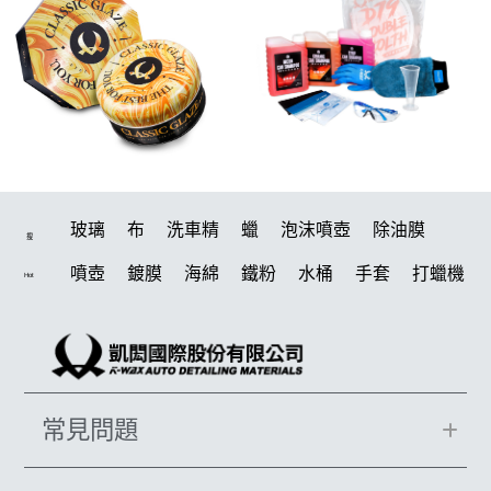
玻璃
布
洗車精
蠟
泡沫噴壺
除油膜
搜
噴壺
鍍膜
海綿
鐵粉
水桶
手套
打蠟機
Hot
風槍
輪胎
拋光
泡沫
鍍膜劑
油膜
吸水布
電動
打蠟棉
除油墨
塑料
瓷土
輪胎油
打蠟
汽車蠟推薦
磁土
風
機車
常見問題
羊毛
泡沫噴壺推薦
吸水布推薦
美白
鞋