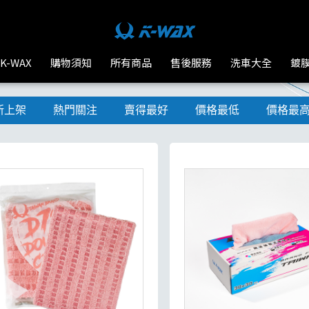
K-WAX
購物須知
所有商品
售後服務
洗車大全
鍍
新上架
熱門關注
賣得最好
價格最低
價格最