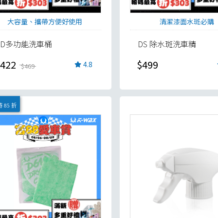
大容量、攜帶方便好使用
清潔漆面水斑必購
TD多功能洗車桶
DS 除水斑洗車精
422
$499
4.8
$469
 85 折