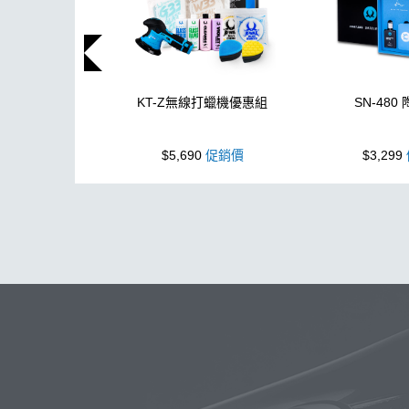
KT-Z無線打蠟機優惠組
SN-480
$5,690
促銷價
$3,299
玻璃
布
洗車精
除油膜
搜
鍍膜劑
打蠟棉
拋光
瓷土
塑料
鞋
洗車
柏油
臘
K40
新手洗車
無線打蠟機
高壓清洗機
投射燈
提籃
K-WAX EF電動泡沫噴壺
能量