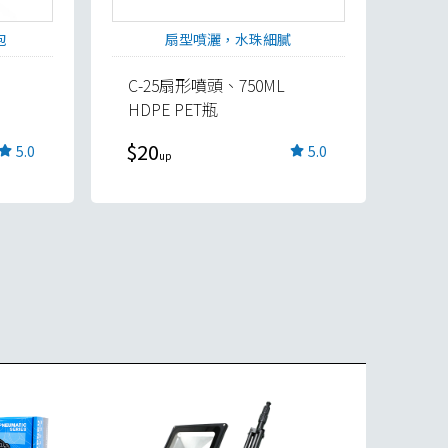
泡
扇型噴灑，水珠細膩
C-25扇形噴頭、750ML
HDPE PET瓶
$20
5.0
5.0