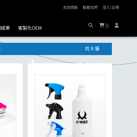
常見問題
聯繫我們
登入/註冊
(
)
膜成果
客製化OEM
高
共 9 筆