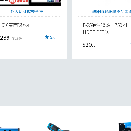
超大尺寸擦乾全車
泡沫噴灑細膩不易消
D.616雙面吸水布
F-25泡沫噴頭、750ML
HDPE PET瓶
239
5.0
$280
$20