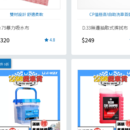
雙材設計 舒適柔軟
CP值極高!自助洗車首
D.79暴力吸水布
D.33無邊抽取式擦拭布
320
$249
4.8
件 9折