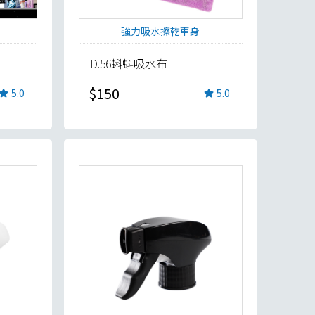
強力吸水擦乾車身
D.56蝌蚪吸水布
$150
5.0
5.0