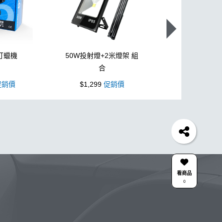
打蠟機
50W投射燈+2米燈架 組
L型3吋氣動
合
銷價
$1,299
促銷價
$1,099
促
胎
打蠟機
風槍
吸水布
油膜
泡沫
電動
除油墨
水痕
消光
泡沫噴壺推薦
輪胎油
氣動 除油膜
蝌蚪吸水布
皮革
瓶子
颶風槍
水布推薦
清潔
防水鞋
k110
KC-15
看商品
0
點漆
內裝
香氛
紫羅蘭
W33
系列噴頭+800ML HDPE 瓶 S-25噴
擦車布
雅典
合作廠商
關注K-WAX