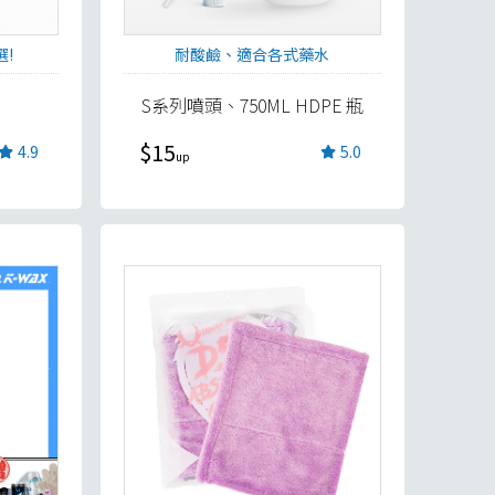
選!
耐酸鹼、適合各式藥水
S系列噴頭、750ML HDPE 瓶
$15
4.9
5.0