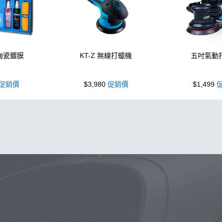
 陶瓷鍍膜
KT-Z 無線打蠟機
五吋氣動
促銷價
$3,980
促銷價
$1,499
促
泡沫噴壺
蠟
鍍膜
鐵粉
噴壺
海綿
水桶
手套
輪
機車
風
磁土
D79
打蠟
噴頭
汽車蠟推薦
收納
水槍
萬用
KT15
羊毛
颶風
下蠟布
洗車機
刷子
美白
KTZ
泡沫壺
N33
玻璃鍍膜
細節刷
kc15
吸
黏土
蚊蟲
DA機
玻璃油膜去除膏
噴
露營椅
蝌蚪
第九
噴嘴
桶
體驗
下蠟
噴槍頭
刷
清洗機
S
常見問題
聯絡K-WAX