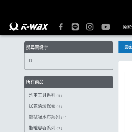
【D】搜尋結果 | K-WAX台灣汽車美容材料
關於
最
搜尋關鍵字
D
所有商品
洗車工具系列
( 5 )
居家清潔保養
( 4 )
擦拭吸水布系列
( 4 )
瓶罐容器系列
( 3 )