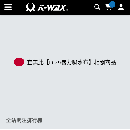
K-WAX凱閎國際股份有限公司｜台灣汽車美容材料領導品牌 |
K-WAX台灣汽車美容材料
!
查無此【D.79暴力吸水布】相關商品
全站關注排行榜