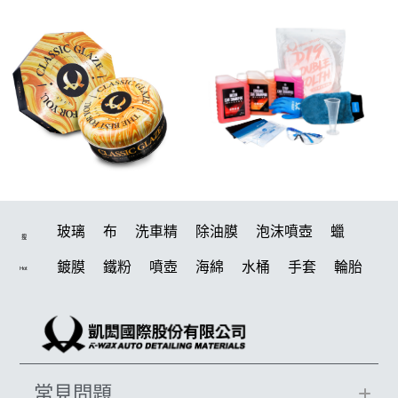
玻璃
布
洗車精
除油膜
泡沫噴壺
蠟
搜
鍍膜
鐵粉
噴壺
海綿
水桶
手套
輪胎
Hot
打蠟機
風槍
吸水布
油膜
泡沫
電動
鍍膜劑
打蠟棉
拋光
瓷土
機車
風
D79
磁土
打蠟
汽車蠟推薦
噴頭
收納
除油墨
常見問題