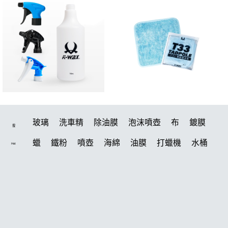
玻璃
洗車精
除油膜
泡沫噴壺
布
鍍膜
搜
蠟
鐵粉
噴壺
海綿
油膜
打蠟機
水桶
Hot
泡沫
手套
輪胎
吸水布
風槍
拋光
電動
打蠟棉
噴頭
鍍膜劑
風
磁土
汽車蠟推薦
塑料
D79
擦車布
水槍
機車
臘
瓷土
輪胎油
鞋
泡沫噴壺推薦
水痕
收納
打蠟
常見問題