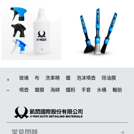
玻璃
布
洗車精
蠟
泡沫噴壺
除油膜
搜
噴壺
鍍膜
海綿
鐵粉
手套
水桶
輪胎
Hot
打蠟機
風槍
拋光
鍍膜劑
泡沫
油膜
吸水布
電動
打蠟棉
塑料
除油墨
瓷土
打蠟
汽車蠟推薦
磁土
輪胎油
風
機車
常見問題