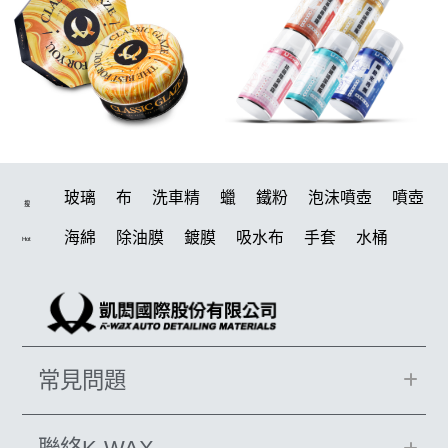
玻璃
布
洗車精
蠟
鐵粉
泡沫噴壺
噴壺
搜
海綿
除油膜
鍍膜
吸水布
手套
水桶
Hot
輪胎
打蠟機
風槍
拋光
電動
塑料
打蠟
除油墨
刷
鍍膜劑
油膜
洗車
羊毛
柏油
輪胎油
泡沫
汽車蠟推薦
綿
風
磁土
常見問題
美白
瓷土
萬用
清洗機
刷子
機車
蝌蚪
消光
K-WAX CS 封體維護劑 II代
噴頭