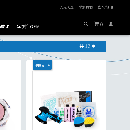
常見問題
聯繫我們
登入/註冊
(
)
膜成果
客製化OEM
高
共 12 筆
限時 85 折