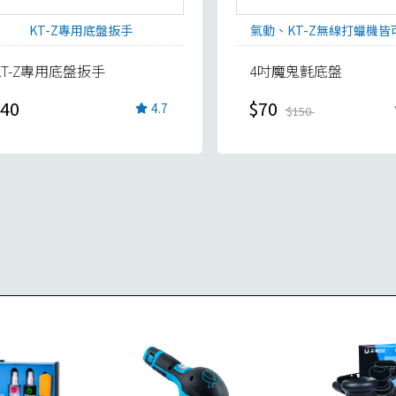
KT-Z專用底盤扳手
氣動、KT-Z無線打蠟機皆
KT-Z專用底盤扳手
4吋魔鬼氈底盤
40
$70
4.7
$150