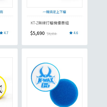
雨
一機搞定上下蠟
KT-Z無線打蠟機優惠組
$5,690
4.7
4.6
$6,658