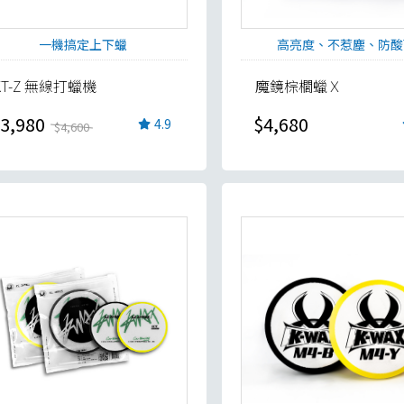
一機搞定上下蠟
高亮度、不惹塵、防酸
KT-Z 無線打蠟機
魔鏡棕櫚蠟Ｘ
3,980
$4,680
4.9
$4,600