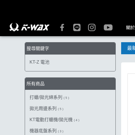
【KT-Z 電池】搜尋結果 | K-WAX台灣汽車美容材料
關於
最
搜尋關鍵字
KT-Z 電池
所有商品
打蠟/拋光綿系列
( 5 )
拋光周邊系列
( 5 )
KT電動打蠟機/拋光機
( 4 )
機器底盤系列
( 3 )