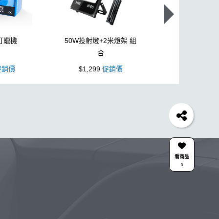
打蠟機
50W投射燈+2米燈架 組
L型3吋氣動
合
銷價
$1,299
促銷價
$1,099
促
胎
打蠟機
風槍
吸水布
油膜
泡沫
電動
除油墨
水痕
塑料
鞋
洗車
柏油
消光
膜
下蠟布
皮革
瓶子
颶風槍
K40
清潔
防水鞋
k110
KTZ
泡沫壺
DA機
看商品
0
 EF電動泡沫噴壺
KC-15
高壓清洗機
投射燈
雅典
星空
拋光DIY
組
新手洗車組
傘
合作廠商
關注K-WAX