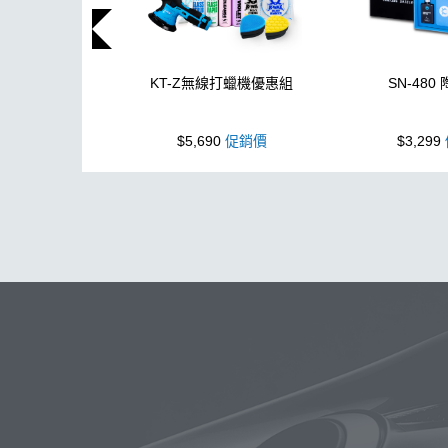
KT-Z無線打蠟機優惠組
SN-480
$5,690
促銷價
$3,299
玻璃
布
洗車精
除油膜
搜
鍍膜劑
打蠟棉
拋光
瓷土
泡沫噴壺推薦
輪胎油
臘
新手洗車
無線打蠟機
美白
蚊蟲
玻璃油膜去除膏
噴
提籃
黏土
下蠟
刷
噴槍
氣動
Kt-z
萬用清潔劑