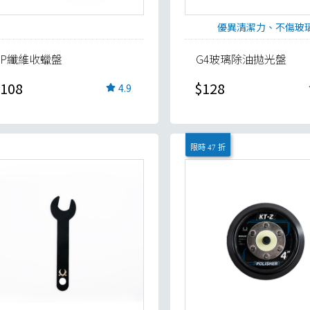
優異清潔力、不傷玻
FP纖維收蠟盤
G4玻璃除油拋光盤
108
$128
4.9
限時 47 折