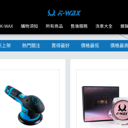
K-WAX
購物須知
所有商品
售後服務
洗車大全
鍍
新上架
熱門關注
賣得最好
價格最低
價格最