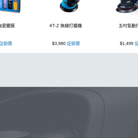
 陶瓷鍍膜
KT-Z 無線打蠟機
五吋氣動
促銷價
$3,980
促銷價
$1,499
促
泡沫噴壺
蠟
鍍膜
鐵粉
噴壺
海綿
水桶
手套
輪
機車
風
打蠟
磁土
D79
汽車蠟推薦
噴頭
收納
水槍
萬用
KT15
羊毛
颶風
洗車機
刷子
氣動 除油
蝌蚪吸水布
N33
玻璃鍍膜
細節刷
kc15
吸水布推薦
露營椅
蝌蚪
點漆
內裝
香氛
紫羅蘭
W33
K-WAX
頭
清洗機
擦車布
S系列噴頭+800ML HDPE 瓶 S-25噴
常見問題
聯絡K-WAX
購物說明
電話：03-2712899
付款方式
統編：5 4 2 7 3 5 7 6