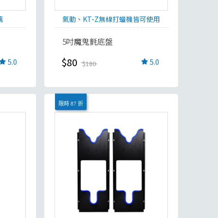
璃
氣動、KT-Z無線打蠟機皆可使用
5吋魔鬼氈底盤
$80
5.0
5.0
$180
限時 87 折