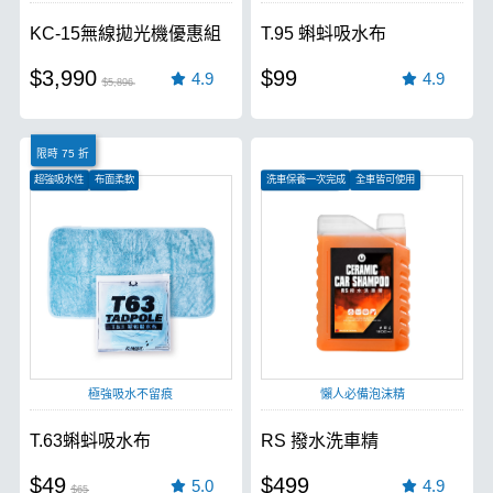
KC-15無線拋光機優惠組
T.95 蝌蚪吸水布
$3,990
$99
4.9
4.9
$5,896
限時 75 折
超強吸水性
布面柔軟
洗車保養一次完成
全車皆可使用
汽車、機車皆可使用
有效形成保護層
極強吸水不留痕
懶人必備泡沫精
T.63蝌蚪吸水布
RS 撥水洗車精
$49
$499
5.0
4.9
$65