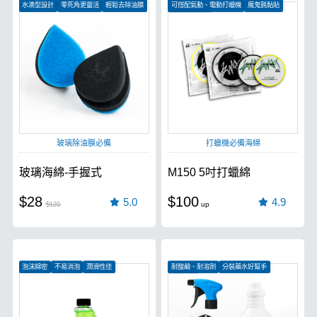
水滴型設計
零死角更靈活
輕鬆去除油膜
可搭配氣動、電動打蠟機
魔鬼氈黏貼
特殊貼合技術
玻璃除油膜必備
打蠟機必備海綿
玻璃海綿-手握式
M150 5吋打蠟綿
$28
$100
5.0
4.9
$120
泡沫綿密
不易消泡
潤滑性佳
耐酸鹼、耐溶劑
分裝藥水好幫手
洗車必備