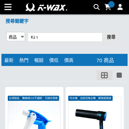
【Kz t】搜尋結果 | K-WAX台灣汽車美容材料
搜尋關鍵字
搜尋
70 商品
最新
熱門
暢銷
價低
價高
台灣製造
醫療級316不鏽鋼
可調式噴嘴
吹水機
自助洗車必備
颶風級風速