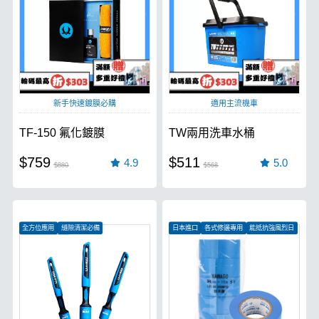
新手快速鍍膜必購
適用主流機車
TF-150 氟化鍍膜
TW兩用洗車水桶
$759
$511
4.9
5.0
$880
$568
全方位應用
縫隙清潔必備
日本進口
各式修邊專用
能抵抗強風烈日
抗酸鹼不易炸毛