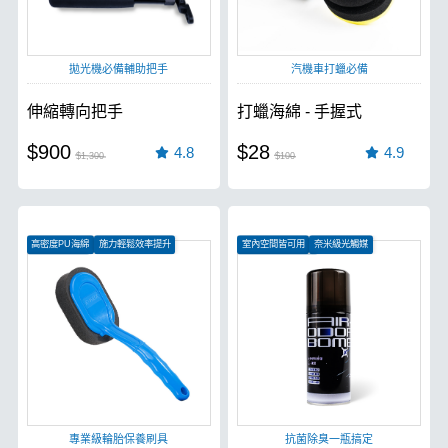
拋光機必備輔助把手
汽機車打蠟必備
伸縮轉向把手
打蠟海綿 - 手握式
$900
$28
4.8
4.9
$1,300
$100
高密度PU海綿
施力輕鬆效率提升
室內空間皆可用
奈米級光觸媒
耐磨、耐酸鹼
去除各種頑固異味
專業級輪胎保養刷具
抗菌除臭一瓶搞定