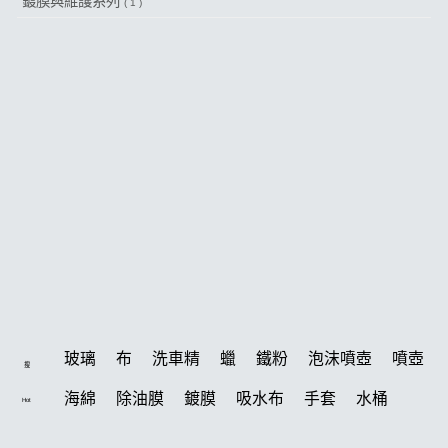
鍍膜與維護系列
( 1 )
玻璃
布
洗車精
蠟
鐵粉
泡沫噴壺
噴壺
搜
海綿
除油膜
鍍膜
吸水布
手套
水桶
Hot
輪胎
打蠟機
風槍
拋光
電動
塑料
打蠟