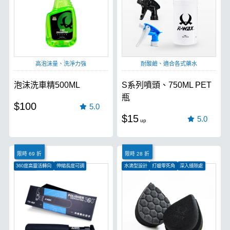
高泡沫量、洗淨力強
耐酸鹼、適合各式藥水
泡沫洗車精500ML
S系列噴頭、750ML PET
瓶
$100
5.0
$15
5.0
限時 69 折
限時 28 折
360度高靈活轉向
伸縮長度可調
水滴型設計
打蠟零死角
深入縫隙處
M16螺牙