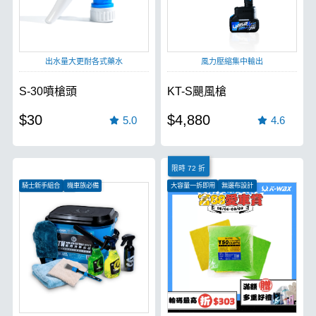
出水量大更耐各式藥水
風力壓縮集中輸出
S-30噴槍頭
KT-S颶風槍
$30
$4,880
5.0
4.6
限時 72 折
騎士新手組合
機車族必備
大容量一拆即用
無邊布設計
清潔保養一次完成
吸水效果極強