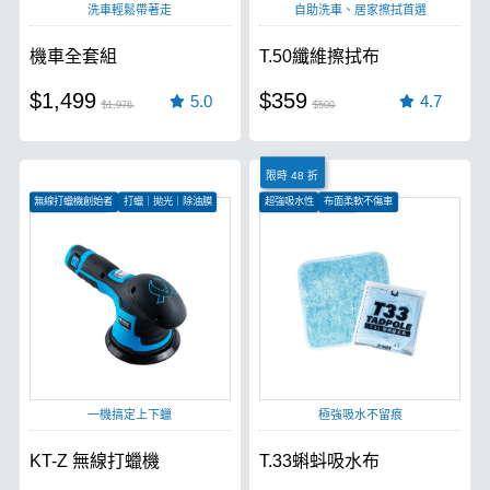
洗車輕鬆帶著走
自助洗車、居家擦拭首選
機車全套組
T.50纖維擦拭布
$1,499
$359
5.0
4.7
$1,976
$500
限時 48 折
無線打蠟機創始者
打蠟｜拋光｜除油膜
超強吸水性
布面柔軟不傷車
無刷電機更有力
汽車、機車皆可使用
一機搞定上下蠟
極強吸水不留痕
KT-Z 無線打蠟機
T.33蝌蚪吸水布