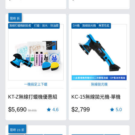
限時 折
無線打蠟機創始者
打蠟｜拋光｜除油膜
DA機
無線拋光機
專業性能
無刷電機更有力
一機搞定上下蠟
無線拋光機
KT-Z無線打蠟機優惠組
KC-15無線拋光機-單機
$5,690
$2,799
4.6
5.0
$6,658
限時 23 折