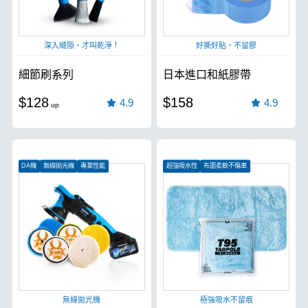
深入縫隙，才叫乾淨！
好撕好貼、不留膠
細節刷系列
日本進口和紙膠帶
$128
$158
4.9
4.9
DA機
無線拋光機
專業性能
超強吸水性
布面柔軟不傷車
汽車、機車皆可使用
無線拋光機
極強吸水不留痕