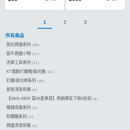
1
2
3
所有商品
拋光周邊系列
( 19 )
猛牛周邊小物
( 17 )
洗車工具系列
( 17 )
KT電動打蠟機/拋光機
( 11 )
打蠟/拋光綿系列
( 10 )
居家清潔保養
( 9 )
【0806-0809 富88愛車賞】熱銷專區下殺8折起
( 9 )
機器底盤系列
( 5 )
棕櫚蠟系列
( 4 )
周邊清潔保養
( 4 )