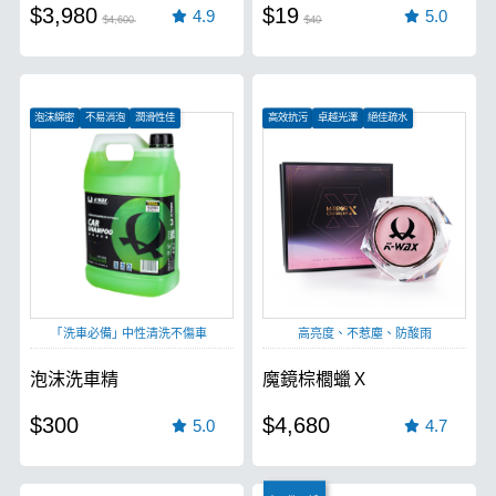
$3,980
$19
4.9
5.0
$4,600
$40
泡沫綿密
不易消泡
潤滑性佳
高效抗污
卓越光澤
絕佳疏水
｢洗車必備｣ 中性清洗不傷車
高亮度、不惹塵、防酸雨
泡沫洗車精
魔鏡棕櫚蠟Ｘ
$300
$4,680
5.0
4.7