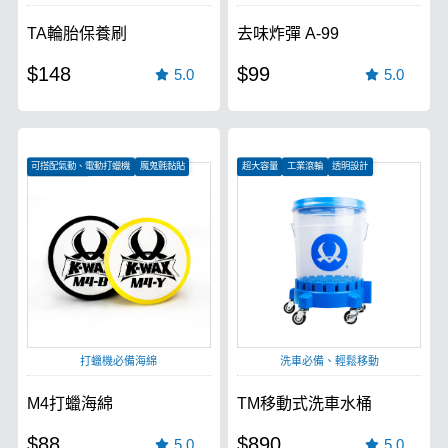
TA輪胎保養刷
去味炸彈 A-99
$148
$99
5.0
5.0
可搭配氣動、電動打蠟機
魔鬼氈黏貼
超大容量
工業滾輪
透明設計
特殊貼合技術
打蠟機必備海綿
洗車必備、輕鬆移動
M4打蠟海綿
TM移動式洗車水桶
$88
$890
5.0
5.0