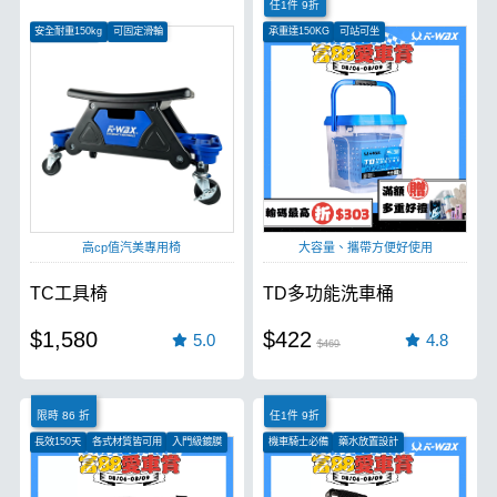
任1件 9折
安全耐重150kg
可固定滑輪
承重達150KG
可站可坐
便利儲存空間
水管固定架設計
高cp值汽美專用椅
大容量、攜帶方便好使用
TC工具椅
TD多功能洗車桶
$1,580
$422
5.0
4.8
$469
限時 86 折
任1件 9折
長效150天
各式材質皆可用
入門級鍍膜
機車騎士必備
藥水放置設計
蜂巢式隔離網