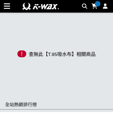
K-WAX凱閎國際股份有限公司｜台灣汽車美容材料領導品牌 |
K-WAX台灣汽車美容材料
!
查無此【T.95吸水布】相關商品
全站熱銷排行榜