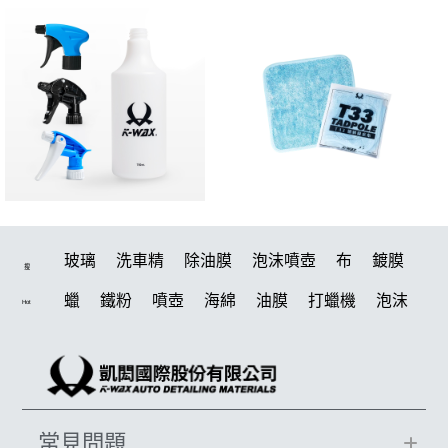
玻璃
洗車精
除油膜
泡沫噴壺
布
鍍膜
搜
蠟
鐵粉
噴壺
海綿
油膜
打蠟機
泡沫
Hot
水桶
手套
輪胎
風槍
吸水布
拋光
電動
噴頭
鍍膜劑
打蠟棉
塑料
汽車蠟推薦
D79
風
磁土
擦車布
水槍
機車
輪胎油
鞋
常見問題