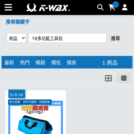
【TB多功能工具包】搜尋結果 | K-WAX台灣汽車美容材料
搜尋關鍵字
搜尋
1 商品
最新
熱門
暢銷
價低
價高
任1件 9折
超大容量
內外可置物
耐重耐磨