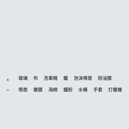
玻璃
布
洗車精
蠟
泡沫噴壺
除油膜
搜
噴壺
鍍膜
海綿
鐵粉
水桶
手套
打蠟機
Hot
風槍
輪胎
拋光
鍍膜劑
泡沫
油膜
吸水布
打蠟棉
電動
除油墨
塑料
瓷土
打蠟
汽車蠟推薦
磁土
輪胎油
風
機車