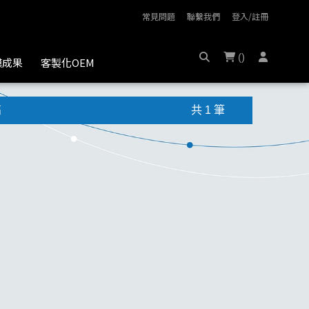
常見問題
聯繫我們
登入/註冊
(
)
膜成果
客製化OEM
高
共 1 筆