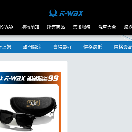
K-WAX
購物須知
所有商品
售後服務
洗車大全
鍍
新上架
熱門關注
賣得最好
價格最低
價格最