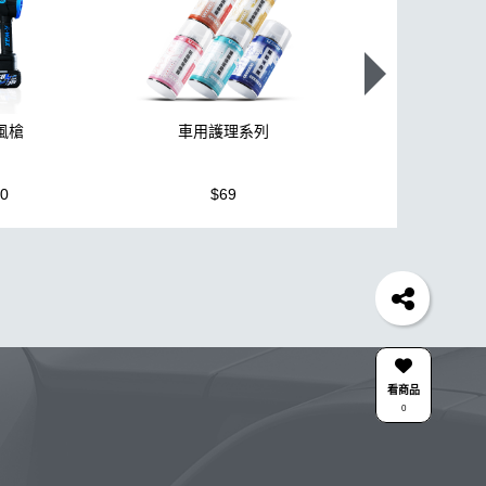
颶風槍
車用護理系列
K110+高壓
80
$69
$3,950
胎
打蠟機
風槍
拋光
鍍膜劑
泡沫
油膜
機車
羊毛
泡沫噴壺推薦
吸水布推薦
柏油
刷子
蝌蚪
細節刷
水槍
黏土
新手洗車
收納
蝌蚪吸水布
香氛
輪胎刷
ktz
內裝
看商品
0
綿
無線
鋁圈鍍膜
KC-15
點漆
Y
擦車布
KT-Z
蚊蟲
下蠟
噴嘴
高壓
合作廠商
關注K-WAX