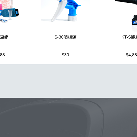
洗車組
S-30噴槍頭
KT-S
988
$30
$4,8
噴壺
除油膜
噴壺
鍍膜
海綿
鐵粉
手套
水桶
輪
除油墨
瓷土
打蠟
汽車蠟推薦
磁土
輪胎油
風
打蠟機
洗車
臘
瓶子
颶風
下蠟布
紫羅蘭
KT15
油膜
刷
玻璃鍍膜
玻璃油膜去除膏
洗車機
皮革
K40
清潔蠟
K-WAX EF電動泡沫噴壺
噴
DA機
萬用清潔劑
露營椅
噴槍頭
S系列噴頭+800ML HDPE 瓶 S-25噴
拋光DI
常見問題
聯絡K-WAX