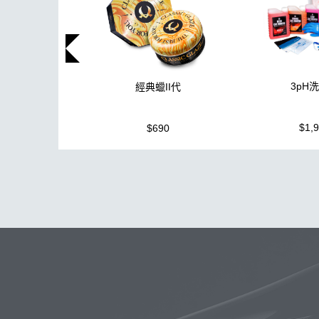
3pH
經典蠟II代
$1,
$690
玻璃
布
洗車精
蠟
泡沫
搜
吸水布
電動
打蠟棉
塑料
消光
美白
鞋
萬用
無線
噴頭
清洗機
N33
氣動 除
水痕
清潔
颶風槍
除蠟
高壓清洗機
星空
泡沫壺