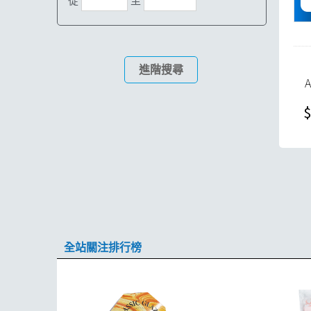
從
至
進階搜尋
$
全站關注排行榜