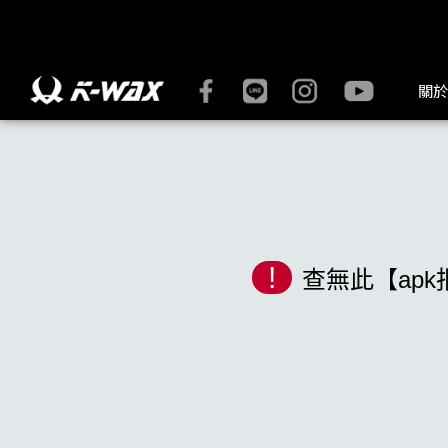
K-WAX凱閎國際股份有限公司｜台灣汽車美容材料領導品牌 | K
關於
!
查無此【apk