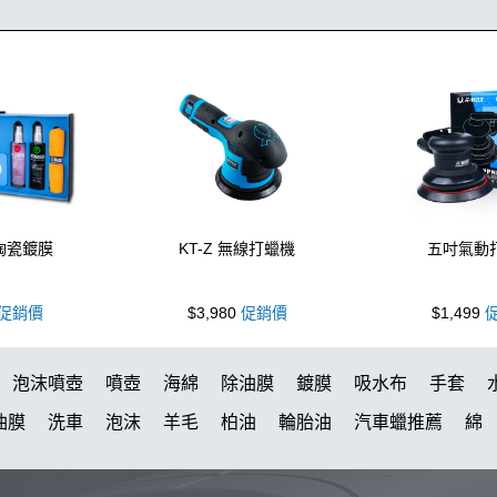
 陶瓷鍍膜
KT-Z 無線打蠟機
五吋氣動
促銷價
$3,980
促銷價
$1,499
促
泡沫噴壺
噴壺
海綿
除油膜
鍍膜
吸水布
手套
油膜
洗車
泡沫
羊毛
柏油
輪胎油
汽車蠟推薦
綿
WAX CS 封體維護劑 II代
無線打蠟機
打蠟棉
細節刷
K4