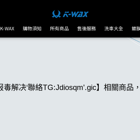
-WAX台灣汽車美容材料
K-WAX
購物須知
所有商品
售後服務
洗車大全
鍍
报毒解决‘聯絡TG:Jdiosqm’.gic】相關