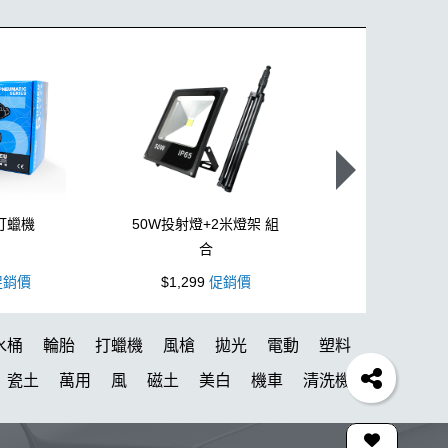
打蠟機
50W投射燈+2米燈架 組
L型3吋氣動
合
銷價
$1,299
促銷價
$1,099
促
水桶
輪胎
打蠟機
風槍
拋光
電動
塑料
瓷土
萬用
風
磁土
美白
機車
清洗機
0
泡沫噴壺推薦
清潔蠟
瓶子
臘