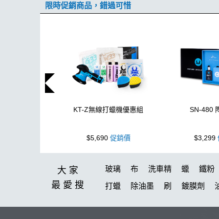
限時促銷商品，錯過可惜
KT-Z無線打蠟機優惠組
SN-480
$5,690
促銷價
$3,299
玻璃
布
洗車精
蠟
鐵粉
大家
最愛
搜
打蠟
除油墨
刷
鍍膜劑
刷子
噴頭
蝌蚪
消光
K-