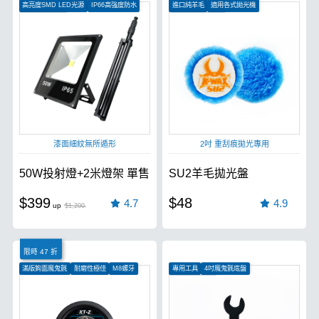
高亮度SMD LED光源
IP66高強度防水
進口純羊毛
適用各式拋光機
120度照射角度
適合各式角度切削
漆面細紋無所遁形
2吋 重刮痕拋光專用
50W投射燈+2米燈架 單售
SU2羊毛拋光盤
$399
$48
4.7
4.9
$1,200
限時 47 折
滿版鉤面魔鬼氈
耐磨性極佳
M8螺牙
專用工具
4吋魔鬼氈底盤
5吋魔鬼氈底盤