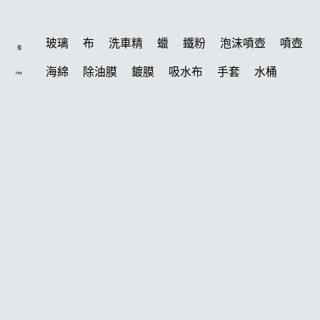
玻璃
布
洗車精
蠟
鐵粉
泡沫噴壺
噴壺
搜
海綿
除油膜
鍍膜
吸水布
手套
水桶
Hot
輪胎
打蠟機
風槍
拋光
塑料
打蠟
電動
除油墨
刷
鍍膜劑
油膜
洗車
輪胎油
泡沫
羊毛
柏油
汽車蠟推薦
綿
美白
瓷土
萬用
風
磁土
機車
清洗機
刷子
常見問題
K-WAX CS 封體維護劑 II代
噴頭
蝌蚪
消光
聯絡K-WAX
泡沫噴壺推薦
無線打蠟機
打蠟棉
細節刷
K40
吸水布推薦
清潔蠟
瓶子
臘
擦車布
合作廠商
下蠟布
黏土
紫羅蘭
洗車機
颶風
玻璃鍍膜