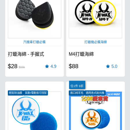
汽機車打蠟必備
打蠟機必備海綿
打蠟海綿 - 手握式
M4打蠟海綿
$28
$88
4.9
5.0
$100
任1件 9折
輕鬆除油膜
氣動/電動皆可搭配
進口純羊毛
適用各式拋光機
特殊導角設計
適合各式角度切削