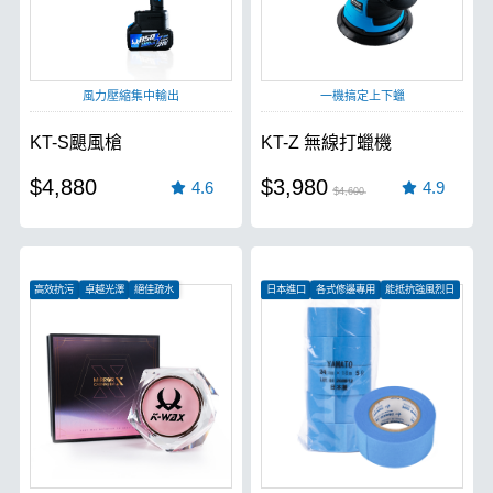
風力壓縮集中輸出
一機搞定上下蠟
KT-S颶風槍
KT-Z 無線打蠟機
$4,880
$3,980
4.6
4.9
$4,600
高效抗污
卓越光澤
絕佳疏水
日本進口
各式修邊專用
能抵抗強風烈日