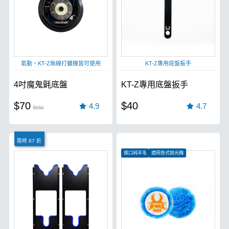
氣動、KT-Z無線打蠟機皆可使用
KT-Z專用底盤扳手
4吋魔鬼氈底盤
KT-Z專用底盤扳手
$70
$40
4.9
4.7
$150
限時 87 折
進口純羊毛
適用各式拋光機
適合各式角度切削