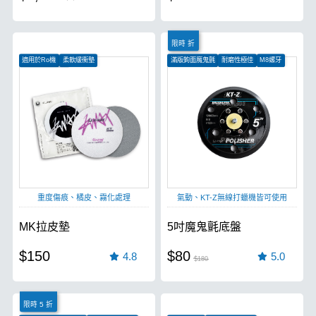
限時 折
適用於Ro機
柔軟緩衝墊
滿版鉤面魔鬼氈
耐磨性極佳
M8螺牙
高級牛仔布製成
重度傷痕、橘皮、霧化處理
氣動、KT-Z無線打蠟機皆可使用
MK拉皮墊
5吋魔鬼氈底盤
$150
$80
4.8
5.0
$180
限時 5 折