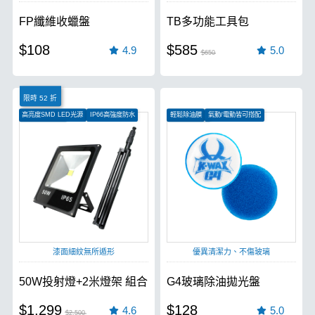
FP纖維收蠟盤
TB多功能工具包
$108
$585
4.9
5.0
$650
限時 52 折
高亮度SMD LED光源
IP66高強度防水
輕鬆除油膜
氣動/電動皆可搭配
120度照射角度
特殊導角設計
漆面細紋無所遁形
優異清潔力、不傷玻璃
50W投射燈+2米燈架 組合
G4玻璃除油拋光盤
$1,299
$128
4.6
5.0
$2,500