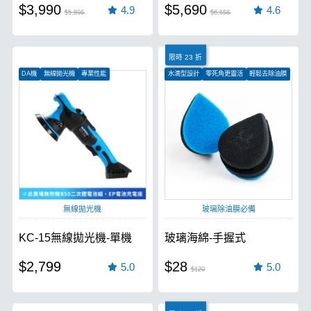
$3,990
$5,690
4.9
4.6
$5,896
$6,658
限時 23 折
DA機
無線拋光機
專業性能
水滴型設計
零死角更靈活
輕鬆去除油膜
無線拋光機
玻璃除油膜必備
KC-15無線拋光機-單機
玻璃海綿-手握式
$2,799
$28
5.0
5.0
$120