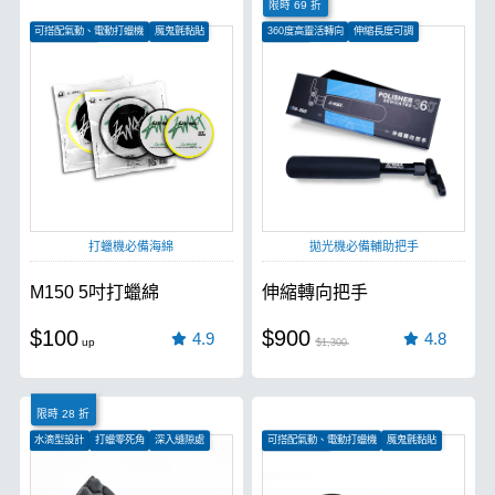
限時 69 折
可搭配氣動、電動打蠟機
魔鬼氈黏貼
360度高靈活轉向
伸縮長度可調
特殊貼合技術
M16螺牙
打蠟機必備海綿
拋光機必備輔助把手
M150 5吋打蠟綿
伸縮轉向把手
$100
$900
4.9
4.8
$1,300
限時 28 折
水滴型設計
打蠟零死角
深入縫隙處
可搭配氣動、電動打蠟機
魔鬼氈黏貼
特殊貼合技術