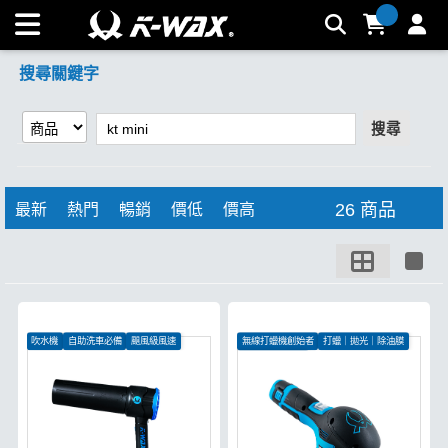
【kt mini】搜尋結果 | K-WAX台灣汽車美容材料
搜尋關鍵字
搜尋
26 商品
最新
熱門
暢銷
價低
價高
吹水機
自助洗車必備
颶風級風速
無線打蠟機創始者
打蠟｜拋光｜除油膜
無刷電機更有力