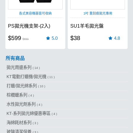
各式美容機器皆可收納
1吋 重刮痕拋光專用
PS拋光機支架-(2入)
SU1羊毛拋光盤
$599
$38
5.0
4.8
$690
所有商品
拋光周邊系列
( 14 )
KT電動打蠟機/拋光機
( 11 )
打蠟/拋光綿系列
( 10 )
棕櫚蠟系列
( 4 )
水性拋光劑系列
( 4 )
KT-系列拋光綿優惠專區
( 4 )
海綿耗材系列
( 3 )
玻璃清潔保養
( 3 )