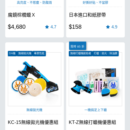
高亮度、不惹塵、防酸雨
好撕好貼、不留膠
魔鏡棕櫚蠟Ｘ
日本進口和紙膠帶
$4,680
$158
4.7
4.9
限時 85 折
DA機
無線拋光機
專業性能
無線打蠟機創始者
打蠟｜拋光｜除油膜
無刷電機更有力
無線拋光機
一機搞定上下蠟
KC-15無線拋光機優惠組
KT-Z無線打蠟機優惠組