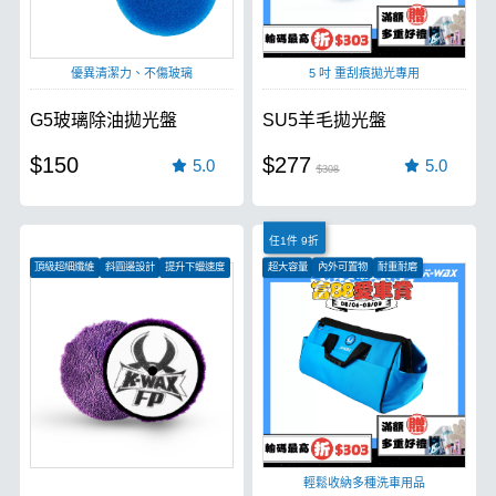
優異清潔力、不傷玻璃
5 吋 重刮痕拋光專用
G5玻璃除油拋光盤
SU5羊毛拋光盤
$150
$277
5.0
5.0
$308
任1件 9折
頂級超細纖維
斜圓邊設計
提升下蠟速度
超大容量
內外可置物
耐重耐磨
輕鬆收納多種洗車用品