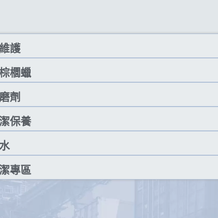
維護
棕櫚蠟
磨劑
潔保養
水
潔專區