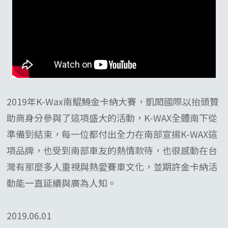
2019年K-Wax南鯤鯓金卡納大賽，凱閎國際以抬頭贊
助商身分參與了這項盛大的活動，K-WAX全體南下從
準備到結束，每一位都付出全力在南部宣揚K-WAX這
項品牌，也受到南部車友的熱情款待，也很感動在台
灣有那麼多人重視與熱愛賽車文化，並期許金卡納活
動能一直延續與廣為人知。
2019.06.01