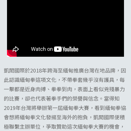
凱閎國際於2018年跨海至緬甸推廣台灣在地品牌，因
此認識緬甸拳這項文化，不帶拳套幾乎沒有護具，每
一擊都是近身肉搏、拳拳到肉，表面上看似兇殘暴力
的比賽，卻也代表著拳手們的榮譽與信念。當得知
2019年台灣將舉辦第一屆緬甸拳大賽，看到緬甸拳協
會想將緬甸拳文化發揚至海外的抱負，凱閎國際便積
極聯繫主辦單位，爭取贊助這次緬甸拳大賽的機會，