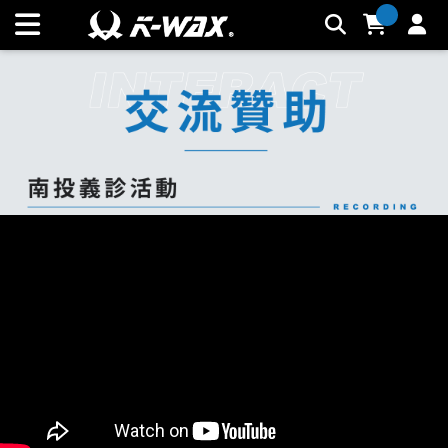
關於K-WAX_交流贊助 | K-WAX台灣汽車美容材料