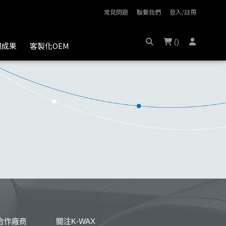
常見問題
聯繫我們
登入/註冊
(
)
膜成果
客製化OEM
合作廠商
關注K-WAX