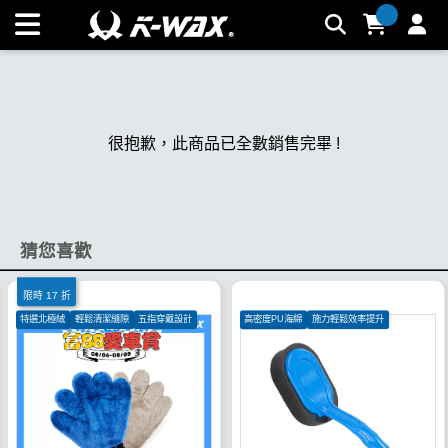
K-WAX凱閎國際股份有限公司｜台灣汽車美容材料領導品牌 |
K-WAX台灣汽車美容材料
很抱歉，此商品已全數銷售完畢 !
猜您喜歡
限時 17 折
特選北極絨
輕鬆清潔縫隙
五指穿戴設計
高密度PU海綿
施力輕鬆效率提升
耐磨、耐酸鹼