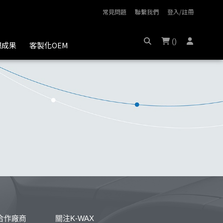
常見問題
聯繫我們
登入/註冊
(
)
膜成果
客製化OEM
合作廠商
關注K-WAX