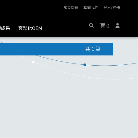
常見問題
聯繫我們
登入/註冊
(
)
膜成果
客製化OEM
高
共 1 筆