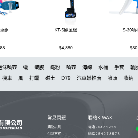
洗車組
KT-S颶風槍
S-30
988
$4,880
$30
泡沫噴壺
蠟
鍍膜
鐵粉
噴壺
海綿
水桶
手套
輪
機車
風
打蠟
磁土
D79
汽車蠟推薦
噴頭
收納
水槍
萬用
KT15
羊毛
颶風
洗車機
刷子
氣動 除
蝌蚪吸水布
泡沫壺
N33
玻璃鍍膜
細節刷
吸水布推
黏土
DA機
蚊蟲
玻璃油膜去除膏
噴
露營椅
蝌蚪
常見問題
聯絡K-WAX
5
桶
體驗
下蠟
刷
噴槍頭
清洗機
擦車布
S系列
購物說明
電話：03-2712899
氣動
付款方式
統編：5 4 2 7 3 5 7 6