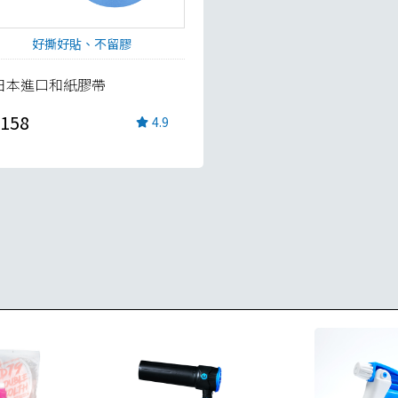
好撕好貼、不留膠
日本進口和紙膠帶
158
4.9