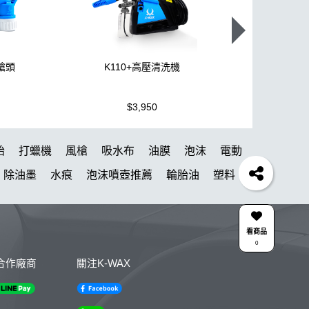
噴槍頭
K110+高壓清洗機
機車全套
$3,950
$1,499
胎
打蠟機
風槍
吸水布
油膜
泡沫
電動
除油墨
水痕
泡沫噴壺推薦
輪胎油
塑料
油膜
下蠟布
皮革
瓶子
颶風槍
K40
薦
kc15
清潔
防水鞋
k110
KTZ
看商品
0
點漆
內裝
香氛
紫羅蘭
W33
合作廠商
關注K-WAX
噴頭+800ML HDPE 瓶 S-25噴
雅典
星空