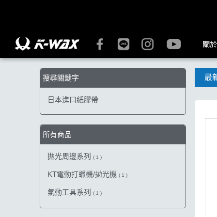
【日本進口紙膠帶】搜尋結果 | K-WAX台灣汽車美容材料
關於
最
搜尋關鍵字
日本進口紙膠帶
所有商品
拋光周邊系列
( 1 )
KT電動打蠟機/拋光機
( 1 )
氣動工具系列
( 1 )