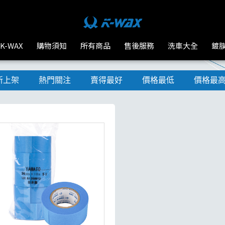
K-WAX
購物須知
所有商品
售後服務
洗車大全
鍍
新上架
熱門關注
賣得最好
價格最低
價格最