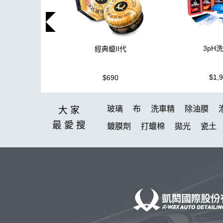
3pH
經典蠟II代
$1,
$690
玻璃
布
洗車精
除油膜
大家
最愛
搜
鍍膜劑
打蠟棉
拋光
瓷土
鞋
洗車
柏油
消光
臘
新手洗車
無線打蠟機
美白
高壓清洗機
投射燈
提籃
K-WAX EF電動泡沫噴壺
KC-1
拋光DIY
組
新手洗車組
傘