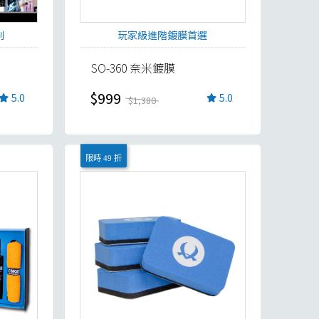
刷
玩家級進階鍍膜首選
SO-360 奈米鍍膜
$999
5.0
5.0
$1,380
限時 49 折