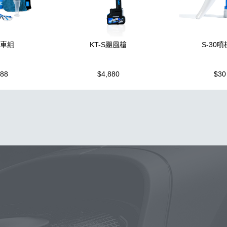
洗車組
KT-S颶風槍
S-30
988
$4,880
$30
泡沫噴壺
蠟
鍍膜
鐵粉
噴壺
海綿
水桶
手套
輪
機車
風
磁土
D79
打蠟
噴頭
汽車蠟推薦
收納
水槍
萬用
KT15
羊毛
颶風
下蠟布
洗車機
刷子
美白
KTZ
泡沫壺
N33
玻璃鍍膜
細節刷
kc15
吸
黏土
蚊蟲
DA機
玻璃油膜去除膏
噴
露營椅
蝌蚪
第九
噴嘴
桶
體驗
下蠟
噴槍頭
刷
清洗機
S
常見問題
聯絡K-WAX
購物說明
電話：03-2712899