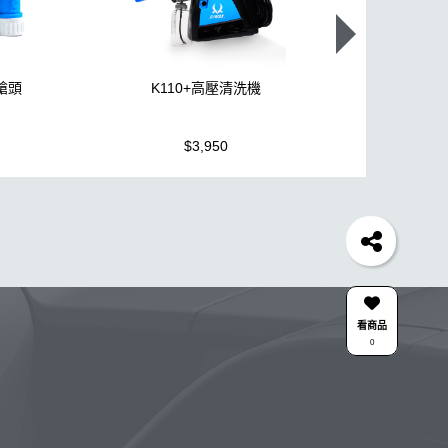
噴槍頭
K110+高壓清洗機
機車全套
$3,950
$1,499
胎
打蠟機
風槍
吸水布
油膜
泡沫
電動
除油墨
水痕
消光
泡沫噴壺推薦
輪胎油
氣動 除油膜
蝌蚪吸水布
皮革
瓶子
颶風槍
水布推薦
清潔
防水鞋
k110
KC-15
看商品
0
點漆
內裝
香氛
紫羅蘭
W33
系列噴頭+800ML HDPE 瓶 S-25噴
擦車布
雅典
合作廠商
關注K-WAX