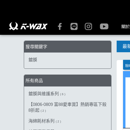
【鍍膜】搜尋結果 | K-WAX台灣汽車美容材料
關於
最
搜尋關鍵字
鍍膜
限時
所有商品
鍍膜與維護系列
( 6 )
【0806-0809 富88愛車賞】熱銷專區下殺
8折起
( 2 )
海綿耗材系列
( 2 )