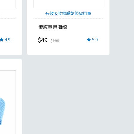
度
有效吸收鍍膜劑節省用量
鍍膜專用海綿
$49
4.9
5.0
$100