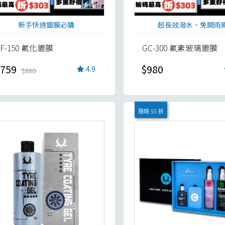
新手快速鍍膜必購
超長效潑水、免開雨
TF-150 氟化鍍膜
GC-300 氟素玻璃鍍膜
759
$980
4.9
$880
限時 55 折