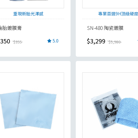
重現新胎光澤感
專業首選9H頂級硬
輪胎鍍膜膏
SN-480 陶瓷鍍膜
350
$3,299
5.0
$355
$5,980