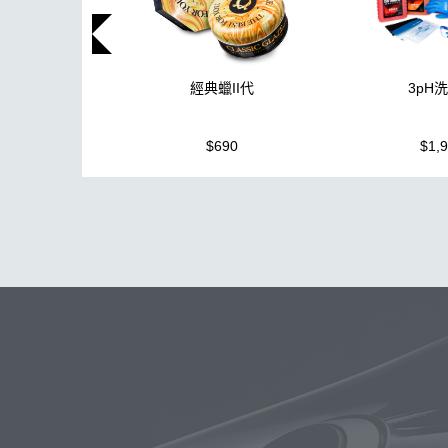
3pH
經典蠟II代
$1,
$690
玻璃
布
洗車精
除油膜
搜
鍍膜劑
打蠟棉
拋光
瓷土
塑料
鞋
洗車
柏油
臘
K40
新手洗車
無線打蠟機
高壓清洗機
投射燈
提籃
K-WAX EF電動泡沫噴壺
能量
星空
組
拋光DIY