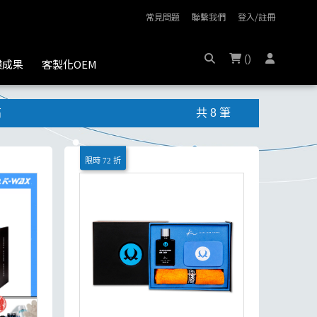
常見問題
聯繫我們
登入/註冊
(
)
膜成果
客製化OEM
高
共 8 筆
限時 72 折