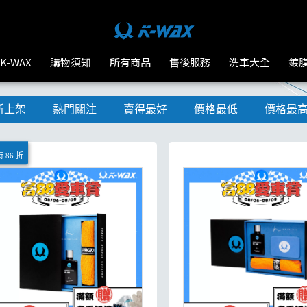
K-WAX
購物須知
所有商品
售後服務
洗車大全
鍍
新上架
熱門關注
賣得最好
價格最低
價格最
 86 折