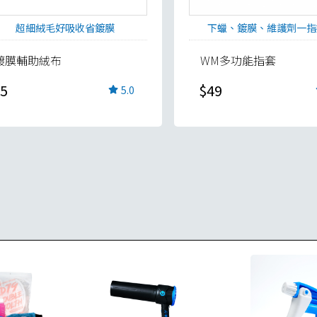
超細絨毛好吸收省鍍膜
下蠟、鍍膜、維護劑一指
鍍膜輔助絨布
WM多功能指套
5
$49
5.0