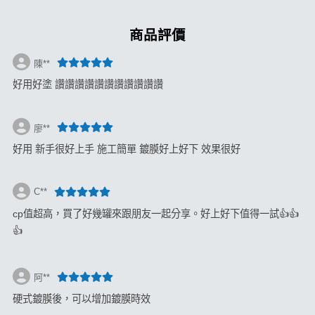
商品評價
陳**
好用好塗 讚讚讚讚讚讚讚讚讚讚讚
廖**
好用 新手很好上手 施工簡單 鍍膜好上好下 效果很好
C**
cp值超高，買了好幾罐來跟朋友一起分享。好上好下值得一試👍👍
👍
阿**
硬式鍍膜後，可以增加鍍膜時效