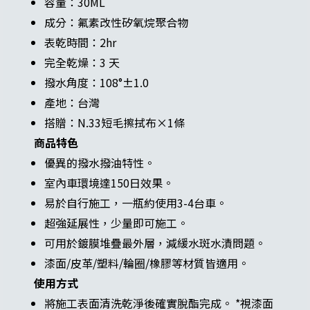
容量：30ML
成分：氟素改性矽氧烷聚合物
表乾時間：2hr
完全乾燥：3 天
撥水角度：108°±1.0
產地：台灣
搭贈：N.33短毛擦拭布×1條
商品特色
優異的撥水撥油特性。
室內車環境達150日效果。
易於自行施工，一瓶約使用3-4台車。
超強延展性，少量即可施工。
可用於鍍膜堆疊最外層，減緩水斑水漬問題。
漆面/皮革/塑料/輪圈/橡膠等材質皆適用。
使用方式
將施工表面清洗乾淨後確實脫酯完成。 *視漆面