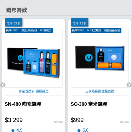
猜您喜歡
限時 55 折
限時 72 折
長效480天
漆面頂級保護
9H高硬度
長效360天
6H硬度膜層
超強結晶保護
專業首選9H頂級硬度
玩家級進階鍍膜首選
SN-480 陶瓷鍍膜
SO-360 奈米鍍膜
$3,299
$999
$5,980
$1,380
4.9
5.0