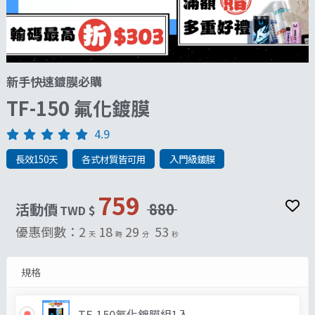
新手快速鍍膜必購
TF-150 氟化鍍膜
4.9
長效150天
各式材質皆可用
入門級鍍膜
759
活動價
880
TWD $
優惠倒數：
2
18
29
50
天
時
分
秒
規格
TF-150氟化鍍膜組1入