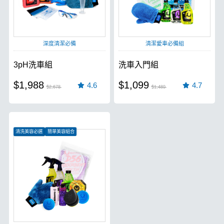
深度清潔必備
清潔愛車必備組
3pH洗車組
洗車入門組
$1,988
$1,099
4.6
4.7
$2,678
$1,489
清洗美容必選
簡單美容組合
愛車保養首選