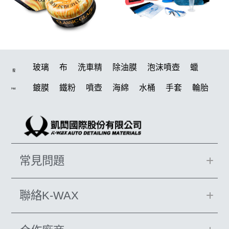
玻璃
布
洗車精
除油膜
泡沫噴壺
蠟
搜
鍍膜
鐵粉
噴壺
海綿
水桶
手套
輪胎
Hot
打蠟機
風槍
吸水布
油膜
泡沫
電動
鍍膜劑
打蠟棉
拋光
瓷土
機車
風
磁土
D79
打蠟
噴頭
汽車蠟推薦
水痕
收納
常見問題
除油墨
消光
泡沫噴壺推薦
輪胎油
塑料
鞋
洗車
柏油
臘
水槍
萬用
颶風
KT15
聯絡K-WAX
羊毛
刷子
氣動 除油膜
下蠟布
洗車機