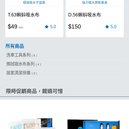
極強吸水不留痕
強力吸水擦乾車身
T.63蝌蚪吸水布
D.56蝌蚪吸水布
$49
$150
5.0
5.0
$65
所有商品
洗車工具系列
( 4 )
擦拭吸水布系列
( 4 )
居家清潔保養
( 3 )
限時促銷商品，錯過可惜