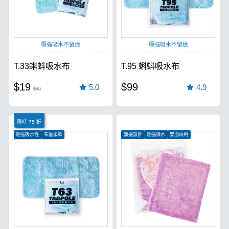
極強吸水不留痕
極強吸水不留痕
T.33蝌蚪吸水布
T.95 蝌蚪吸水布
$19
$99
5.0
4.9
$40
限時 75 折
超強吸水性
布面柔軟
無邊設計
超強吸水
雙面兩用
汽車、機車皆可使用