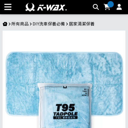
T95 蝌蚪吸水布 | 超強吸水性 布面柔軟不傷車 汽車、機車、居
家皆可使用 | K-WAX台灣汽車美容材料
所有商品
DIY洗車保養必備
居家清潔保養