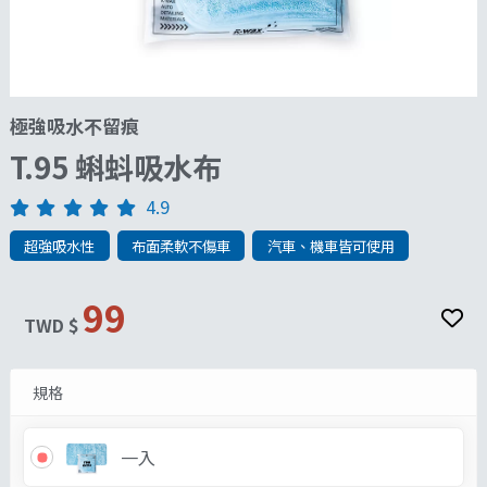
極強吸水不留痕
T.95 蝌蚪吸水布
4.9
超強吸水性
布面柔軟不傷車
汽車、機車皆可使用
99
TWD $
規格
一入