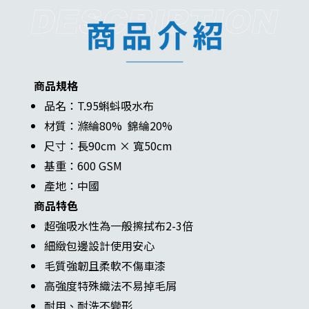
商品規格
品名：T.95蝌蚪吸水布
材質：滌綸80% 錦綸20%
尺寸：長90cm × 寬50cm
基重：600 GSM
產地：中國
商品特色
超強吸水性為一般擦拭布2-3倍
細緻包邊設計使用安心
毛質強韌且柔軟不傷車漆
高強度特殊織法不易掉毛屑
耐用、耐洗不變形