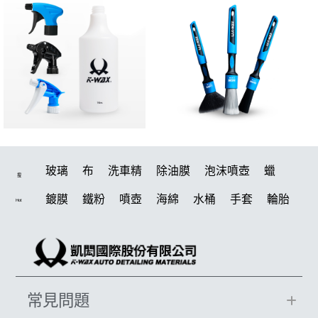
玻璃
布
洗車精
除油膜
泡沫噴壺
蠟
搜
鍍膜
鐵粉
噴壺
海綿
水桶
手套
輪胎
Hot
打蠟機
風槍
吸水布
油膜
泡沫
電動
鍍膜劑
打蠟棉
拋光
瓷土
機車
風
打蠟
磁土
D79
汽車蠟推薦
噴頭
收納
除油墨
常見問題
水痕
泡沫噴壺推薦
輪胎油
塑料
鞋
洗車