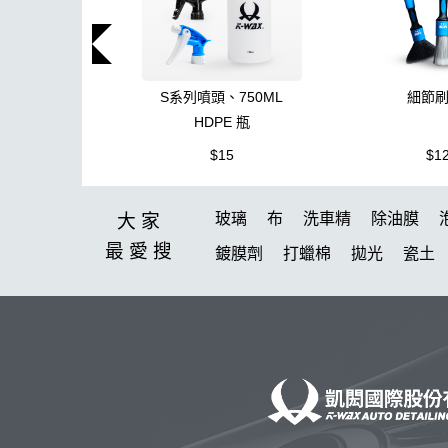
S系列噴頭、750ML
細節
HDPE 瓶
$15
$1
玻璃
布
洗車精
除油膜
大家
最愛
搜
鍍膜劑
打蠟棉
拋光
瓷土
塑料
鞋
洗車
柏油
臘
K40
新手洗車
無線打蠟機
高壓清洗機
投射燈
提籃
K-WAX EF電動泡沫噴壺
能量
星空
組
拋光DIY