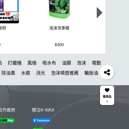
除劑
泡沫洗車精
K110+高壓
0
$300
$3,950
胎
打蠟機
風槍
吸水布
油膜
泡沫
電動
除油墨
水痕
消光
泡沫噴壺推薦
輪胎油
氣動 除油膜
蝌蚪吸水布
皮革
瓶子
颶風槍
薦
kc15
清潔
防水鞋
k110
KC-15
看商品
0
點漆
內裝
香氛
紫羅蘭
W33
合作廠商
關注K-WAX
車布
S系列噴頭+800ML HDPE 瓶 S-25噴
雅典