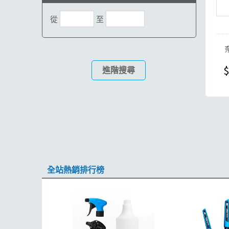
從
至
$
進階搜尋
全站熱銷排行榜