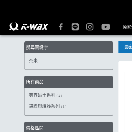
【奈米】搜尋結果 | K-WAX台灣汽車美容材料
關於
最
搜尋關鍵字
奈米
所有商品
美容磁土系列
( 1 )
鍍膜與維護系列
( 1 )
價格區間