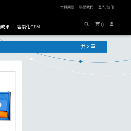
常見問題
聯繫我們
登入/註冊
(
)
膜成果
客製化OEM
高
共 2 筆