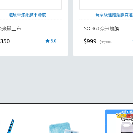
還原車漆細膩平滑感
玩家級進階鍍膜首選
奈米磁土布
SO-360 奈米鍍膜
350
$999
5.0
$1,380