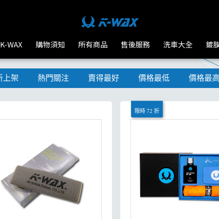
K-WAX
購物須知
所有商品
售後服務
洗車大全
鍍
新上架
熱門關注
賣得最好
價格最低
價格最
限時 72 折