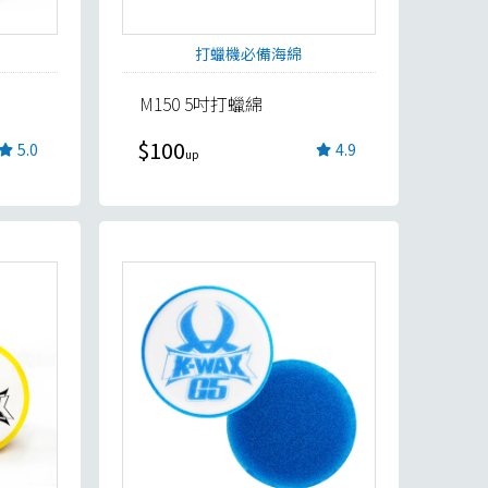
打蠟機必備海綿
M150 5吋打蠟綿
$100
5.0
4.9