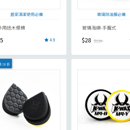
居家清潔使用必備
玻璃除油膜必備
多用途木漿棉
玻璃海綿-手握式
5
$28
4.9
$120
 28 折