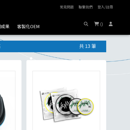
常見問題
聯繫我們
登入/註冊
(
)
膜成果
客製化OEM
高
共 13 筆