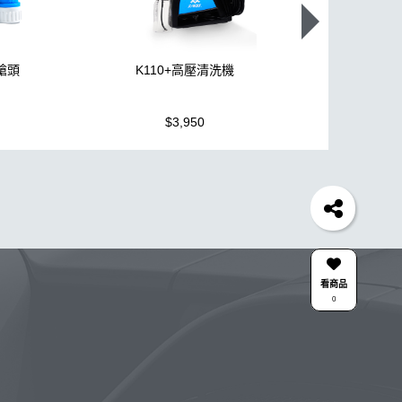
噴槍頭
K110+高壓清洗機
機車全套
$3,950
$1,499
胎
打蠟機
風槍
吸水布
油膜
泡沫
電動
除油墨
水痕
泡沫噴壺推薦
輪胎油
塑料
油膜
下蠟布
皮革
瓶子
颶風槍
K40
水布推薦
清潔
防水鞋
k110
KTZ
看商品
0
點漆
內裝
香氛
紫羅蘭
W33
L HDPE 瓶 S-25噴
擦車布
雅典
星空
組
合作廠商
關注K-WAX