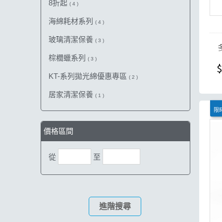
8折起
( 4 )
海綿耗材系列
( 4 )
玻璃清潔保養
( 3 )
棕櫚蠟系列
( 3 )
$
KT-系列拋光綿優惠專區
( 2 )
居家清潔保養
( 1 )
限時
價格區間
從
至
進階搜尋