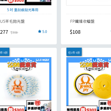
5 吋 重刮痕拋光專用
SU5羊毛拋光盤
FP纖維收蠟盤
277
$108
5.0
$308
件 9折
任1件 9折