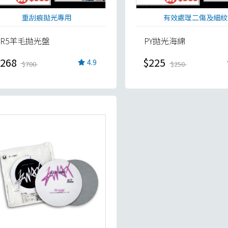
重刮痕拋光專用
有效處理二傷及細紋
SR5羊毛拋光盤
PY拋光海綿
268
$225
4.9
$700
$250