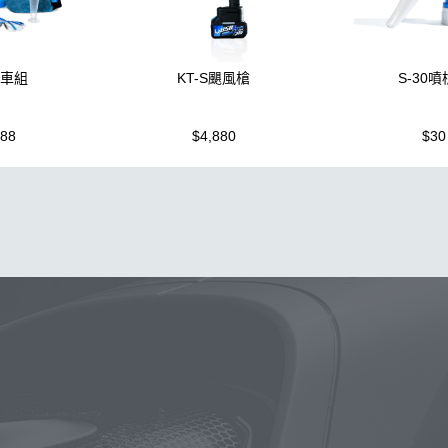
洗車組
KT-S颶風槍
S-30
988
$4,880
$30
泡沫噴壺
蠟
鍍膜
鐵粉
噴壺
海綿
水桶
手套
輪
機車
風
打蠟
磁土
D79
汽車蠟推薦
噴頭
收納
水槍
萬用
KT15
羊毛
颶風
洗車機
刷子
氣動 除
蝌蚪吸水布
泡沫壺
N33
玻璃鍍膜
細節刷
kc15
吸
黏土
蚊蟲
DA機
玻璃油膜去除膏
噴
露營椅
蝌蚪
5
桶
體驗
下蠟
噴槍頭
刷
清洗機
S系列噴頭+800M
常見問題
聯絡K-WAX
動
購物說明
電話：03-2712899
付款方式
統編：5 4 2 7 3 5 7 6