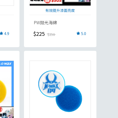
有效提升漆面亮度
PW拋光海綿
$225
4.9
5.0
$250