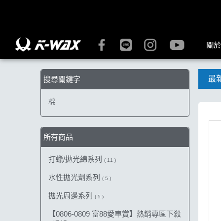
【棉】搜尋結果 | K-WAX台灣汽車美容材料
關於
最
搜尋關鍵字
棉
所有商品
打蠟/拋光綿系列
( 11 )
水性拋光劑系列
( 5 )
拋光周邊系列
( 5 )
【0806-0809 富88愛車賞】熱銷專區下殺