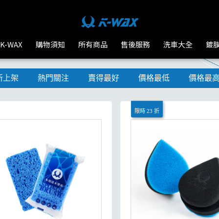
K-WAX
購物須知
所有商品
售後服務
洗車大全
鍍
新上架
熱門關注
賣得最好
價格最低
價格最
限時 23 折