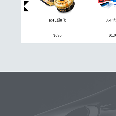
3pH
經典蠟II代
$1,
$690
玻璃
布
洗車精
除油膜
搜
鍍膜劑
打蠟棉
拋光
瓷土
鞋
洗車
柏油
消光
臘
新手洗車
無線打蠟機
美白
高壓清洗機
投射燈
提籃
K-WAX EF電動泡沫噴壺
KC-1
拋光DIY
新手洗車組
傘
氣