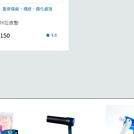
重度傷痕、橘皮、霧化處理
MK拉皮墊
150
4.8