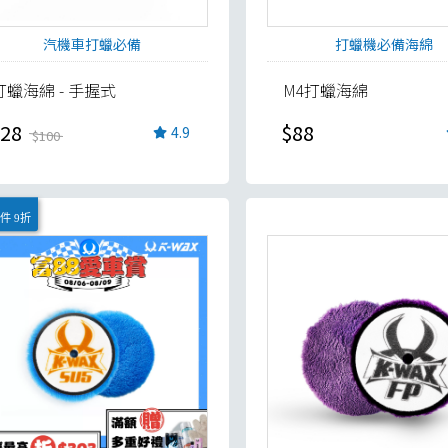
汽機車打蠟必備
打蠟機必備海綿
打蠟海綿 - 手握式
M4打蠟海綿
28
$88
4.9
$100
件 9折