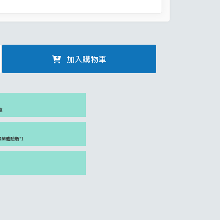
加入購物車
罐
紫羅蘭體驗瓶*1