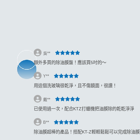
返回
吳**
額外多買的除油膜盤！應該買5吋的～
Y**
用這個洗玻璃很乾淨，且不傷鏡面，很讚！
戴**
已使用過一次，配合KTZ打蠟機把油膜除的乾乾淨淨
B**
除油膜超棒的產品！搭配KT-Z輕輕鬆鬆可以完成除油