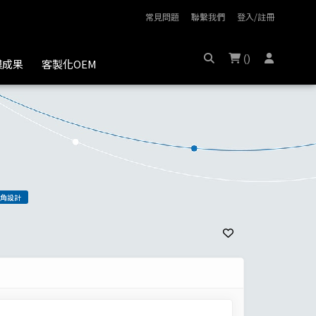
常見問題
聯繫我們
登入/註冊
(
)
膜成果
客製化OEM
角設計