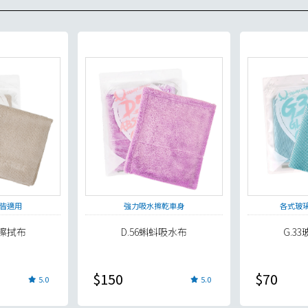
皆適用
強力吸水擦乾車身
各式玻璃
毛擦拭布
D.56蝌蚪吸水布
G.3
$150
$70
5.0
5.0
貨足量供應中！