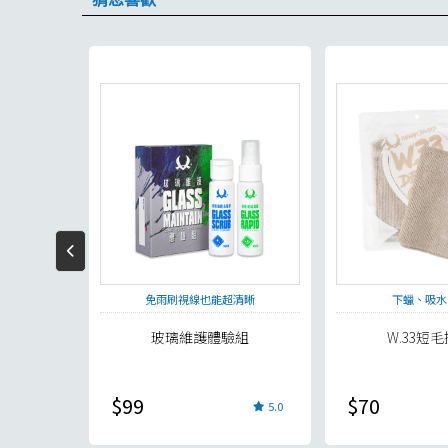
玻璃
免雨刷視線也能超清晰
下蠟、吸水
光盤
玻璃維護體驗組
W.33短
$99
$70
5.0
5.0
現