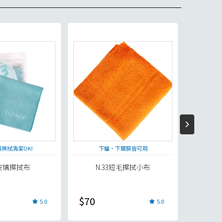
限時 85 折
擦拭清潔OK!
下蠟、下鍍膜皆可用
3玻璃擦拭布
N.33短毛擦拭小布
D
$70
$239
5.0
5.0