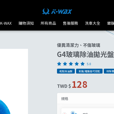
K-WAX
購物須知
所有商品
售後服務
洗車大全
鍍
優異清潔力、不傷玻璃
G4玻璃除油拋光盤
5.0
輕鬆除油膜
氣動/電動皆可搭配
特殊導
128
TWD $
規格