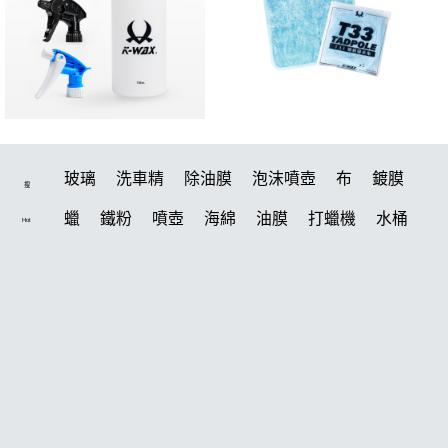
玻璃
洗車精
除油膜
泡沫噴壺
布
鍍膜
搜
蠟
鐵粉
噴壺
海綿
油膜
打蠟機
水桶
Hot
泡沫
手套
輪胎
風槍
吸水布
拋光
電動
噴頭
鍍膜劑
打蠟棉
風
磁土
汽車蠟推薦
塑料
D79
擦車布
水槍
機車
瓷土
臘
輪胎油
鞋
泡沫噴壺推薦
水痕
收納
打蠟
常見問題
洗車機
KT15
K-WAX EF電動泡沫噴壺
柏油