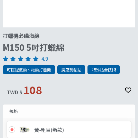
打蠟機必備海綿
M150 5吋打蠟綿
4.9
可搭配氣動、電動打蠟機
魔鬼氈黏貼
特殊貼合技術
108
TWD $
規格
黃-粗目(新款)