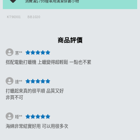
消費滿$799贈車用清潔保養小物
KT90301
BB1020
商品評價
憲**
搭配電動打蠟機 上蠟變得超輕鬆 一點也不累
達**
打蠟起來真的很平順 品質又好
非買不可
睡**
海綿非常結實好用 可以用很多次