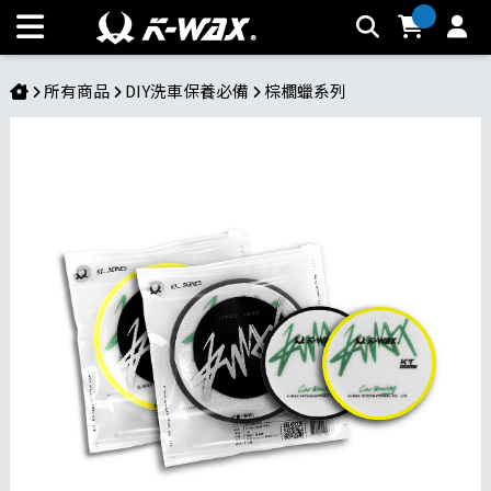
M150 5吋打蠟綿 | K-WAX台灣汽車美容材料
所有商品
DIY洗車保養必備
棕櫚蠟系列