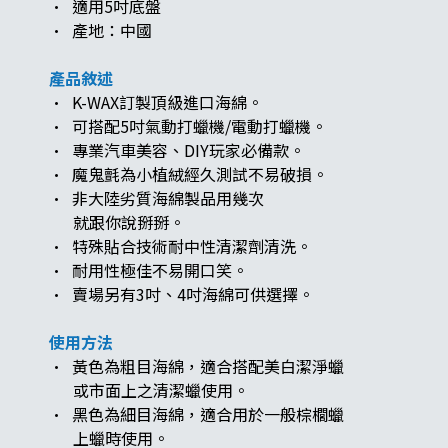
· 適用5吋底盤
· 產地：中國
產品敘述
· K-WAX訂製頂級進口海綿。
· 可搭配5吋氣動打蠟機/電動打蠟機。
· 專業汽車美容、DIY玩家必備款。
· 魔鬼氈為小植絨經久測試不易破損。
· 非大陸劣質海綿製品用幾次
就跟你說掰掰。
· 特殊貼合技術耐中性清潔劑清洗。
· 耐用性極佳不易開口笑。
· 賣場另有3吋、4吋海綿可供選擇。
使用方法
· 黃色為粗目海綿，適合搭配美白潔淨蠟
或市面上之清潔蠟使用。
· 黑色為細目海綿，適合用於一般棕櫚蠟
上蠟時使用。