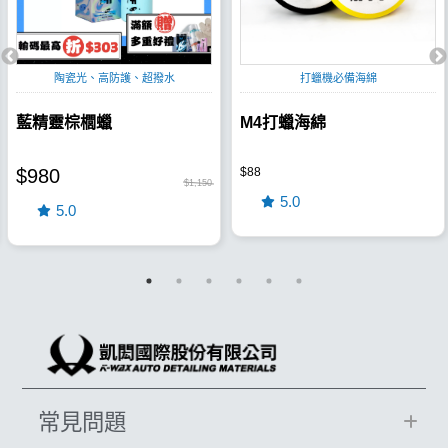
陶瓷光、高防護、超撥水
打蠟機必備海綿
藍精靈棕櫚蠟
M4打蠟海綿
$980
$88
$1,150
5.0
5.0
常見問題