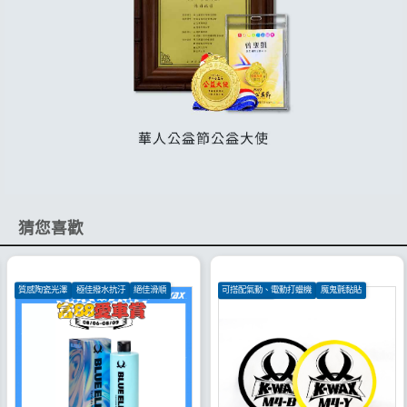
猜您喜歡
質感陶瓷光澤
極佳撥水抗汙
絕佳滑順
可搭配氣動、電動打蠟機
魔鬼氈黏貼
特殊貼合技術