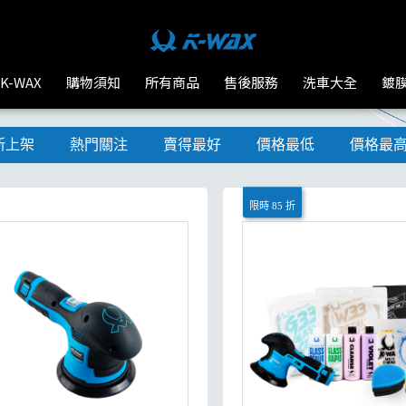
K-WAX
購物須知
所有商品
售後服務
洗車大全
鍍
新上架
熱門關注
賣得最好
價格最低
價格最
限時 85 折