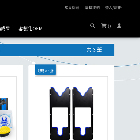
常見問題
聯繫我們
登入/註冊
(
)
膜成果
客製化OEM
高
共 3 筆
限時 87 折