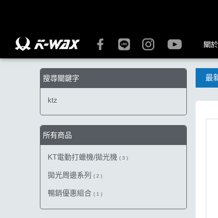
【ktz】搜尋結果 | K-WAX台灣汽車美容材料
關於
最
搜尋關鍵字
ktz
所有商品
KT電動打蠟機/拋光機
( 3 )
拋光周邊系列
( 2 )
暢銷優惠組合
( 1 )