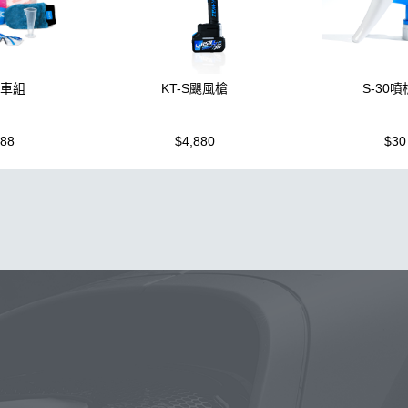
洗車組
KT-S颶風槍
S-30
988
$4,880
$30
噴壺
布
鍍膜
蠟
鐵粉
噴壺
海綿
油膜
打蠟機
風
磁土
汽車蠟推薦
塑料
D79
擦車布
水槍
機
K-WAX EF電動泡沫噴壺
KT15
柏油
颶風
氣動 除油膜
新手洗車
da機
刷子
細節刷
清潔
颶風槍
防水鞋
營椅
K40
點漆
W33
黏土
洗車桶
鋁圈鍍膜
噴
列噴頭+800ML HDPE 瓶 S-25噴
噴槍頭
拋光DIY
塑料鍍
常見問題
聯絡K-WAX
購物說明
電話：03-2712899