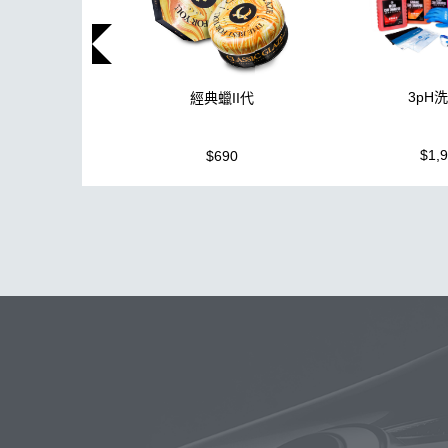
3pH
經典蠟II代
$1,
$690
玻璃
洗車精
除油膜
泡沫
搜
電動
打蠟棉
噴頭
鍍膜劑
洗車機
水痕
收納
打蠟
無線打蠟機
內裝
吸水布推薦
玻璃鍍膜
玻璃油膜去除膏
露
小烏龜
組
kc15
除蠟
S系
桶
紫羅蘭
電動打蠟機