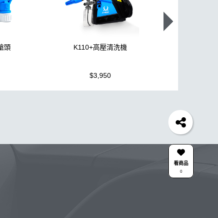
噴槍頭
K110+高壓清洗機
機車全套
$3,950
$1,499
泡沫
水桶
手套
輪胎
吸水布
風槍
拋光
車
臘
瓷土
輪胎油
鞋
泡沫噴壺推薦
萬用
蝌蚪吸水布
瓶子
消光
洗車
皮革
k110
下蠟布
投射燈
提籃
蚊蟲
看商品
0
泡沫壺
水斑
高壓
氣動
雅典
下蠟
傘
膜
KTZ
噴嘴
星空
3000
晨息
能量
合作廠商
關注K-WAX