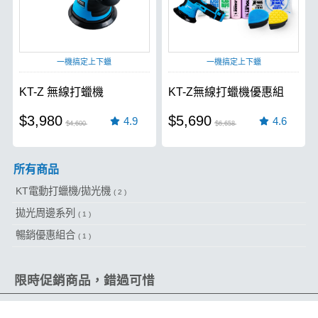
一機搞定上下蠟
一機搞定上下蠟
KT-Z 無線打蠟機
KT-Z無線打蠟機優惠組
$3,980
$5,690
4.9
4.6
$4,600
$6,658
所有商品
KT電動打蠟機/拋光機
( 2 )
拋光周邊系列
( 1 )
暢銷優惠組合
( 1 )
限時促銷商品，錯過可惜