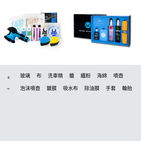
玻璃
布
洗車精
蠟
鐵粉
海綿
噴壺
搜
泡沫噴壺
鍍膜
吸水布
除油膜
手套
輪胎
Hot
水桶
打蠟機
風槍
刷
打蠟
電動
除油墨
洗車
美白
鍍膜劑
油膜
拋光
塑料
汽車蠟推薦
輪胎油
柏油
蝌蚪
泡沫
羊毛
綿
噴頭
萬用
瓷土
內裝
風
k40
常見問題