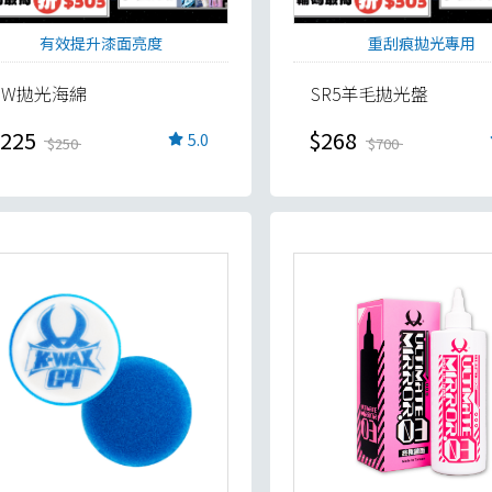
有效提升漆面亮度
重刮痕拋光專用
PW拋光海綿
SR5羊毛拋光盤
225
$268
5.0
$250
$700