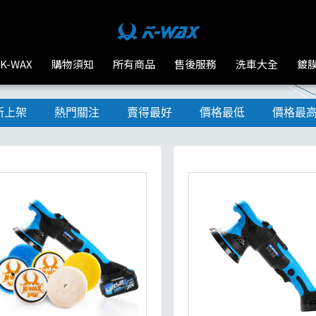
K-WAX
購物須知
所有商品
售後服務
洗車大全
鍍
新上架
熱門關注
賣得最好
價格最低
價格最