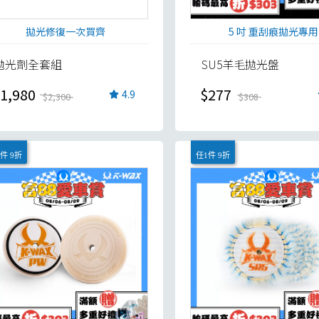
拋光修復一次買齊
5 吋 重刮痕拋光專用
拋光劑全套組
SU5羊毛拋光盤
1,980
$277
4.9
$2,300
$308
件 9折
任1件 9折