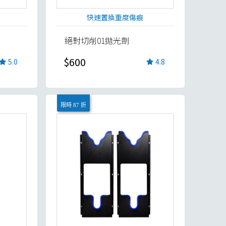
快速置換重度傷痕
絕對切削01拋光劑
$600
5.0
4.8
限時 87 折