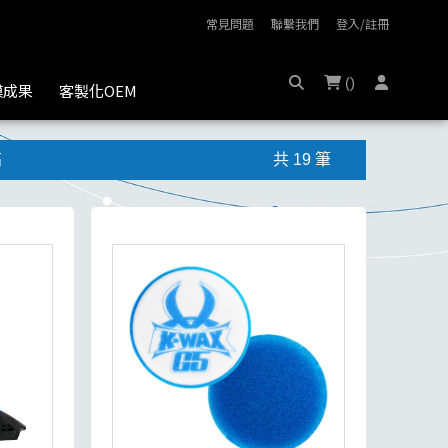
常見問題
聯繫我們
登入/註冊
(
)
膜成果
客製化OEM
高
共 19 筆