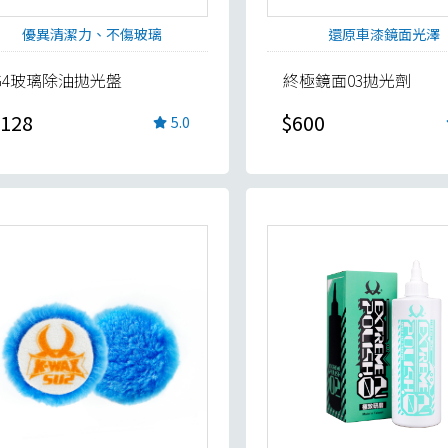
優異清潔力、不傷玻璃
還原車漆鏡面光澤
G4玻璃除油拋光盤
終極鏡面03拋光劑
128
$600
5.0