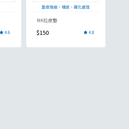
重度傷痕、橘皮、霧化處理
MK拉皮墊
$150
4.6
4.8