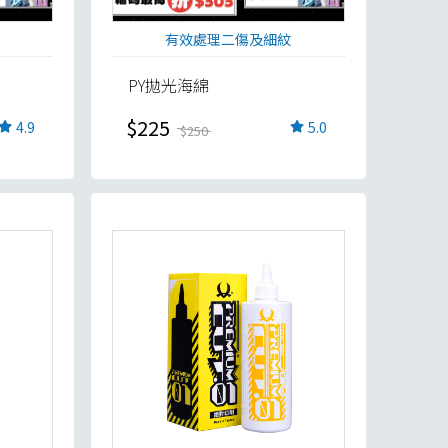
有效處理二傷及細紋
PY拋光海綿
$225
4.9
5.0
$250