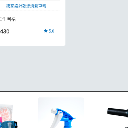
獨家設計款燃燒愛車魂
工作圍裙
480
5.0