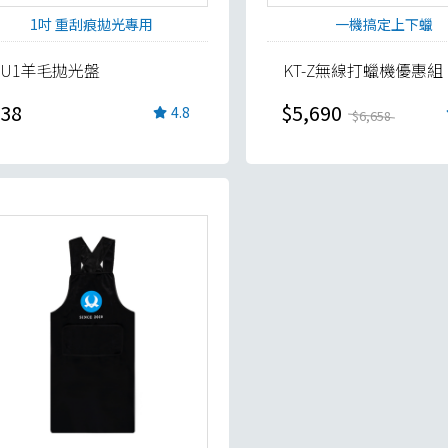
1吋 重刮痕拋光專用
一機搞定上下蠟
SU1羊毛拋光盤
KT-Z無線打蠟機優惠組
38
$5,690
4.8
$6,658