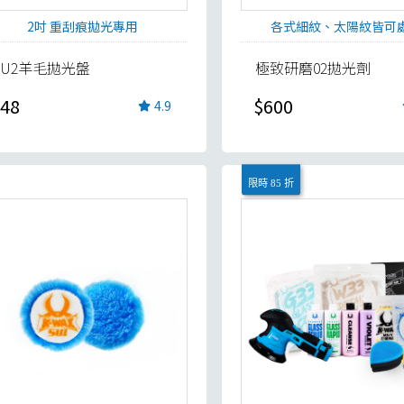
2吋 重刮痕拋光專用
各式細紋、太陽紋皆可
SU2羊毛拋光盤
極致研磨02拋光劑
48
$600
4.9
限時 85 折