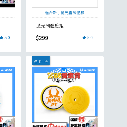
適合新手拋光嘗試體驗
拋光劑體驗組
$299
5.0
5.0
任1件 9折