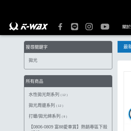
【拋光】搜尋結果 | K-WAX台灣汽車美容材料
關於
最
搜尋關鍵字
拋光
所有商品
水性拋光劑系列
( 12 )
拋光周邊系列
( 12 )
打蠟/拋光綿系列
( 9 )
【0806-0809 富88愛車賞】熱銷專區下殺