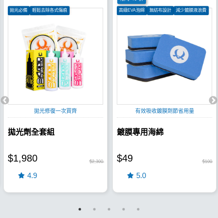
拋光必備
輕鬆去除各式傷痕
高級EVA泡綿
無紡布設計
減少鍍膜液浪費
低番多角研磨顆粒
拋光修復一次買齊
有效吸收鍍膜劑節省用量
拋光劑全套組
鍍膜專用海綿
$1,980
$49
$2,300
$100
4.9
5.0