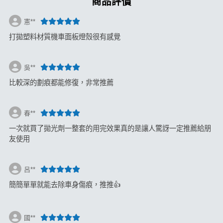
商品評價
憲**
打拋塑料材質機車面板燈殼很有感覺
吳**
比較深的劃痕都能修復，非常推薦
春**
一次就買了拋光劑一整套的用完效果真的是讓人驚訝一定推薦給朋
友使用
呂**
簡簡單單就能去除車身傷痕，推推👍
國**