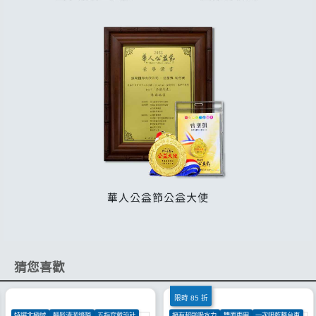
猜您喜歡
限時 85 折
特選北極絨
輕鬆清潔縫隙
五指穿戴設計
擁有超強吸水力
雙面兩用
一次吸乾整台車