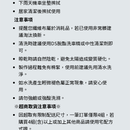
下雨天機車坐墊擦拭
居家清潔後擦拭使用
注意事項
提醒您纖維布屬於消耗品，若已使用非常髒建
議淘汰換新。
清洗時建議使用DS脫酯洗車精或中性清潔劑即
可。
晾乾時請自然陰乾，避免太陽造成變質硬化。
製作過程難免有棉絮，使用前建議先用清水洗
淨。
如水洗產生輕微褪色屬正常現象，請安心使
用。
請勿強鹼或強酸洗滌。
※超商取貨注意事項※
因超取有限制配送尺寸，一筆訂單僅限4組，若
購買4組(含)以上或加上其他商品請使用宅配方
式唷。