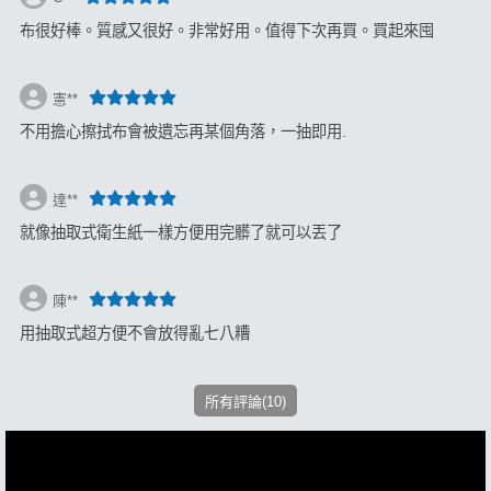
布很好棒。質感又很好。非常好用。值得下次再買。買起來囤
憲**
不用擔心擦拭布會被遺忘再某個角落，一抽即用.
達**
就像抽取式衛生紙一樣方便用完髒了就可以丟了
陳**
用抽取式超方便不會放得亂七八糟
所有評論(10)