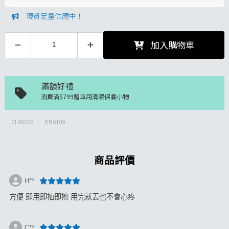
現貨足量供應中！
加入購物車
滿額好禮
消費滿$799贈車用清潔保養小物
CL80006
BB0109
商品評價
H**
方便 即用即抽即擦 用完就丟也不會心疼
C**