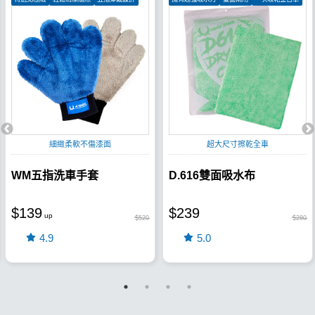
細緻柔軟不傷漆面
超大尺寸擦乾全車
WM五指洗車手套
D.616雙面吸水布
$139
$239
$520
$280
4.9
5.0