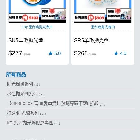
5 吋 重刮痕拋光專用
重刮痕拋光專用
SU5羊毛拋光盤
SR5羊毛拋光盤
$277
$268
5.0
4.9
$308
$700
所有商品
拋光周邊系列
( 2 )
水性拋光劑系列
( 2 )
【0806-0809 富88愛車賞】熱銷專區下殺8折起
( 2 )
打蠟/拋光綿系列
( 2 )
KT-系列拋光綿優惠專區
( 1 )