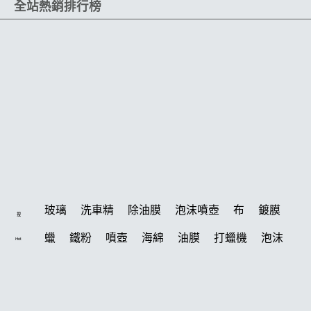
全站熱銷排行榜
玻璃
洗車精
除油膜
泡沫噴壺
布
鍍膜
搜
蠟
鐵粉
噴壺
海綿
油膜
打蠟機
泡沫
Hot
水桶
手套
輪胎
風槍
吸水布
拋光
電動
打蠟棉
噴頭
鍍膜劑
D79
風
磁土