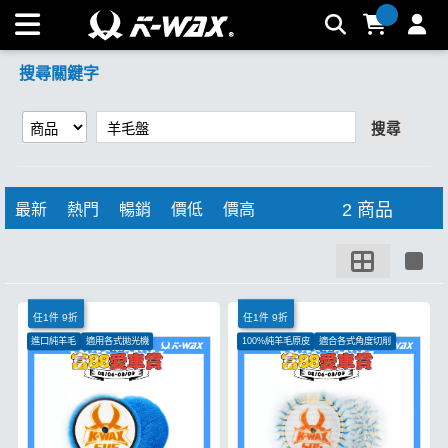
【羊毛盤】搜尋結果 | K-WAX台灣汽車美容材料
搜尋關鍵字
搜尋
2 商品
最新
熱門
暢銷
價低
價高
任1件 9折
任1件 9折
進口純羊毛
適用各式拋光機
100%純羊毛原皮
適合各式角度切削
適合各式角度切削
適用於RO、DA機