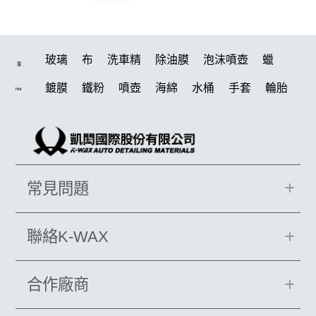
玻璃
布
洗車精
除油膜
泡沫噴壺
蠟
搜
鍍膜
鐵粉
噴壺
海綿
水桶
手套
輪胎
Hot
打蠟機
風槍
吸水布
油膜
泡沫
電動
鍍膜劑
打蠟棉
拋光
瓷土
機車
風
打蠟
磁土
D79
汽車蠟推薦
噴頭
收納
除油墨
常見問題
水痕
泡沫噴壺推薦
輪胎油
塑料
鞋
洗車
柏油
消光
臘
水槍
萬用
KT15
羊毛
聯絡K-WAX
颶風
洗車機
刷子
氣動 除油膜
下蠟布
合作廠商
皮革
瓶子
颶風槍
K40
新手洗車
無線打蠟機
美白
蝌蚪吸水布
泡沫壺
N33