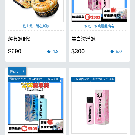
乾上濕上隨心所欲
水斑、水痕通通搞定
經典蠟II代
美白潔淨蠟
$690
$300
4.9
5.0
限時 73 折
質感陶瓷光澤
極佳撥水抗汙
絕佳滑順
去除漆面污垢
清潔水痕、黑刁底
恢復漆面光澤