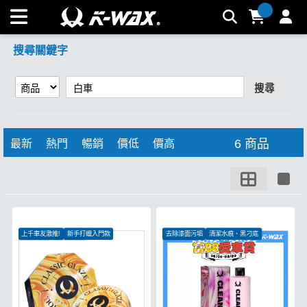
【白車】搜尋結果 | K-WAX台灣汽車美容材料
搜尋關鍵字
搜尋
6 商品
最新
熱門
暢銷
價低
價高
上千車友激推!
新手打蠟入門款
去除漆面污垢
清潔水痕、黑刁底
消光、包膜車皆可使用
恢復漆面光澤