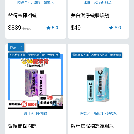
陶瓷光、高防護、超撥水
水斑、水痕通通搞定
藍精靈棕櫚蠟
美白潔淨蠟體驗瓶
$839
$49
5.0
5.0
$1,150
限時 3 折
天然精油香氣
清新透亮
全車色皆可用
質感陶瓷光澤
極佳撥水抗汙
絕佳滑順
最佳入門棕櫚蠟
陶瓷光、高防護、超撥水
紫羅蘭棕櫚蠟
藍精靈棕櫚蠟體驗瓶