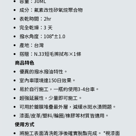
容量：30ML
成分：氟素改性矽氧烷聚合物
表乾時間：2hr
完全乾燥：3 天
撥水角度：108°±1.0
產地：台灣
搭贈：N.33短毛擦拭布×1條
商品特色
優異的撥水撥油特性。
室內車環境達150日效果。
易於自行施工，一瓶約使用3-4台車。
超強延展性，少量即可施工。
可用於鍍膜堆疊最外層，減緩水斑水漬問題。
漆面/皮革/塑料/輪圈/橡膠等材質皆適用。
使用方式
將施工表面清洗乾淨後確實脫酯完成。 *視漆面