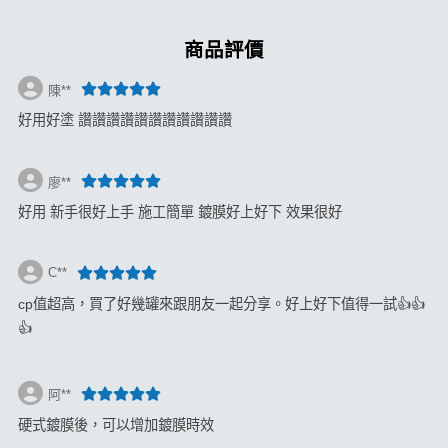
商品評價
陳**
好用好塗 讚讚讚讚讚讚讚讚讚讚讚
廖**
好用 新手很好上手 施工簡單 鍍膜好上好下 效果很好
C**
cp值超高，買了好幾罐來跟朋友一起分享。好上好下值得一試👍👍
👍
阿**
硬式鍍膜後，可以增加鍍膜時效