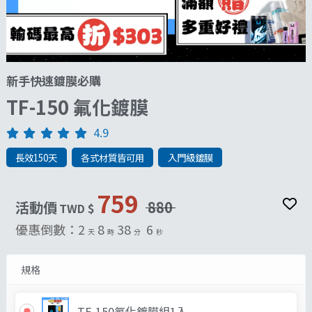
新手快速鍍膜必購
TF-150 氟化鍍膜
4.9
長效150天
各式材質皆可用
入門級鍍膜
759
活動價
880
TWD $
優惠倒數：
2
8
38
3
天
時
分
秒
規格
TF-150氟化鍍膜組1入