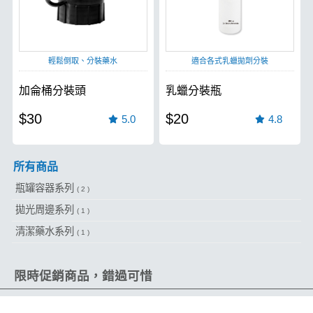
輕鬆倒取、分裝藥水
適合各式乳蠟拋劑分裝
加侖桶分裝頭
乳蠟分裝瓶
$30
$20
5.0
4.8
所有商品
瓶罐容器系列
( 2 )
拋光周邊系列
( 1 )
清潔藥水系列
( 1 )
限時促銷商品，錯過可惜