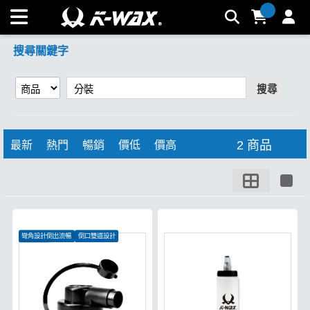
【分裝】搜尋結果 | K-WAX台灣汽車美容材料
搜尋關鍵字
搜尋
2 商品
最新
熱門
暢銷
價低
價高
彎角設計倒出流暢
倒口雙道設計
濾網設計