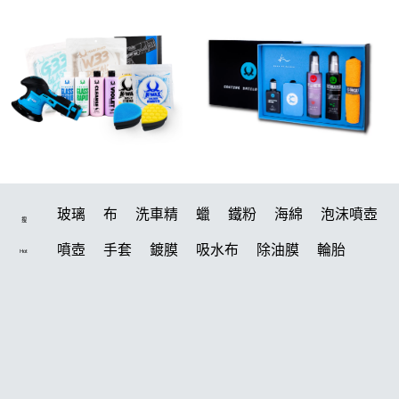
玻璃
布
洗車精
蠟
鐵粉
海綿
泡沫噴壺
搜
噴壺
手套
鍍膜
吸水布
除油膜
輪胎
Hot
水桶
拋光
汽車蠟推薦
美白
風槍
刷
打蠟機
除油墨
打蠟
電動
蝌蚪
洗車
泡沫
鍍膜劑
塑料
羊毛
柏油
萬用
油膜
噴頭
輪胎油
瓷土
K40
綿
玻璃鍍膜
機車
常見問題